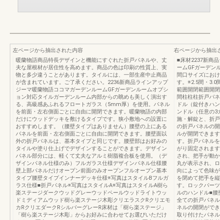
左ページから抽出された内容
右ページから抽出
暖蘭物語商品特長デザインと機能にすぐれた折戸パネルや、丈
■床材2237新
夫な屋根材が居住性を高めます。商品の色は印刷の性質上、実
ームGFガーデン
物と多少違うことがあります。タイルには、一部生産中止商品
間口サイズにおけ
が含まれています。ご了承ください。2236新商品ラインアップ
す。※2.5間・3
ジーマ暖蘭物語ココマガーデンルームGFガーデンルームオプシ
範囲開閉範囲開閉
ョン対応タイルガーデンルーム内部からの眺めも美しく演出す
間柱柱柱折戸パネル
る、高級感あふれるフロートガラス（5mm厚）を使用。パネル
ドル（錠付きハン
を前面・左右側面ごとに自由に開閉できます。暖蘭物語の内部
ンドル（任意の3
だけにウッドデッキを敷けるタイプです。狭小敷地への設置に
施・解錠と、折戸
おすすめします。（腰壁タイプはありません）腰壁の上にある
の折戸パネルの開
パネルを前面・左右側面ごとに自由に開閉できます。腰壁面以
ルが開閉できます
外の折戸パネルは、基本タイプと同じです。腰壁部はお好みの
す。折戸パネルを
タイルや塗り仕上げでデザインすることができます。デザイン
がり固定されます
パネル部分には、軽くて丈夫なアルミ樹脂複合板を使用。（デ
され、把手が動か
ザインパネル仕様のみ）フルガラス仕様デザインパネル仕様腰
丸が表示され、ロ
壁上部パネルだけオープン前面のみオープンフルオープン基本
向によって色味が
タイプ腰壁タイプインナーデッキ仕様※写真はスタイルBフルガ
を閉めて把手を縦
ラス仕様■折戸パネル※写真はスタイルA※写真はスタイルA樹ら
す。ロックパーツ
楽ステージダークウッドグレーウッドペールウッドライトウッ
ルのハンドル■腰
ドミディアムウッド樹ら楽ステージ木彫クリエラスクRクリエモ
全ての折戸パネル
カRクリエダークRシルバーグレーR床材は「樹ら楽ステージ」
ネルの開閉ができ
「樹ら楽ステージ木彫」からお好みに合わせてお選びいただけ
取り付けたパネル