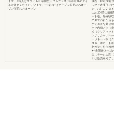
ます。※写真はスタイルBL字腰壁＋フルガラス仕様※写真のタイ
施錠・解錠機能付
ルは販売を終了しています。一折分だけオープン前面のみオー
ックと表面仕上げ
プン側面のみオープン
る、お好みのタイ
の約200倍の耐
ート板。熱線吸収
の力で汚れが落ち
グで有害な紫外線
ーツ内側内側〈妻
板（クリアマット
ンポリカーボネー
ーボネート板（ク
リカーボネート板
材例塗り材例※腰
※※表面仕上げ材
楽ステージ土間（
ルは販売を終了し