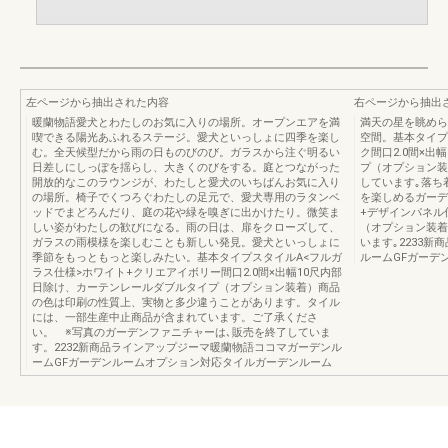
左ページから抽出された内容
右ページから抽出
暖蘭物語愛犬とわたしのお気に入りの場所。オープンエアを満
満天の星を眺めら
喫できる陽光あふれるステージ。愛犬といっしょに四季を楽し
空間。基本タイプ
む。全天候型だから雨の日ものびのび。ガラスから注ぐ明るい
ク間口2.0間×
日差しにしっぽを揺らし、大きくのびをする。庭とつながった
プ（オプション装
開放的なこのラウンジが、わたしと愛犬のいちばんお気に入り
しています｡落ち
の場所。椅子でくつろぐわたしの足元で、愛犬専用のラタンベ
を楽しめるガーデ
ッドでまどろんだり、庭の花や緑を嗅ぎに出かけたり。微笑ま
+デザインパネル
しい姿がわたしの歓びになる。雨の日は、扉をクローズして、
（オプション装着
ガラスの雨模様を楽しむことも新しい発見。愛犬といっしょに
います｡2233
季節をもっともっと楽しみたい。基本タイプスタイルA<フルガ
ルームGFガーデ
ラス仕様>ホワイト+クリエアイボリー間口2.0間×出幅10尺内部
日除け、カーテンレールダブルタイプ（オプション装着）商品
の色は印刷の性質上、実物と多少違うことがあります。タイル
には、一部生産中止商品が含まれています。ご了承くださ
い。 ※写真のガーデンファニチャーは､販売を終了していま
す。2232新商品ラインアップジーマ暖蘭物語ココマガーデンル
ームGFガーデンルームオプション対応タイルガーデンルーム