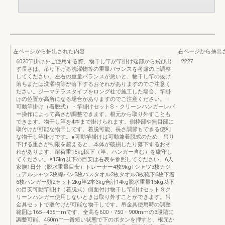
左ページから抽出された内容
右ページから抽出
6020竿掛けをご使用する際、物干し竿が竿掛け端部から飛び出
2227
す長さは、吊り下げる洗濯物等の重量バランスを考慮の上調整
してください。左右の重量バランスが悪いと、物干し竿の抜け
落ちまたは洗濯物等が落下するおそれがありますのでご注意く
ださい。ジーマテラスタイプをロング柱で施工した場合、竿掛
けの位置が高所になる場合がありますのでご注意ください。・
可動竿掛け（着脱式）・竿掛けセットS・クリーンハンガーレバ
ー操作によって高さが調整できます。根元から取り外すことも
できます。物干し竿を4本まで掛けられます。側枠部や無目部に
取付けが可能な物干しです。着脱可能、長さ調節もできる便利
な物干し竿掛けです。●可動竿掛けは可動兼着脱式のため、吊り
下げる重さが制限を超えると、本体が破損したり落下するおそ
れがあります。耐荷重15kg以下（竿、ハンガー含む）を厳守し
てください。※15kg以下の目安は右表を参照してください。6人
家族1日分（脱水重量目安）トレーナー4枚9kgTシャツ3枚カジ
ュアルシャツ2枚綿パン3枚バスタオル2枚タオル3枚靴下6枚下着
6枚ハンガー類2セット2kg竿2本3kg合計14kg脱水重量15kg以下
の目安可動竿掛け（着脱式）側面付け物干し竿掛けセットＳク
リーンハンガー使用しないときは取り外すことができます。吊
金具セットで取付けが可能な物干しです。吊金具使用時の調整
範囲は165∼435mmです。全高を600・750・900mmの3段階に
調整可能。450mm一番短い状態で下のボタンを押すと、根元か