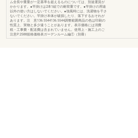
ム全長や重量が一定基準を超えるものについては、別途運賃が
かかります。●竿掛けは2本1組での耐荷重です。●竿掛けの用途
以外の使い方はしないでください。●強風時には、洗濯物を干さ
ないでください。竿掛け本体が破損したり、落下するおそれが
あります。注 意136.5544136.5544調整範囲商品の色は印刷の
性質上、実物と多少違うことがあります。表示価格には消費
税・工事費・配送費は含まれていません。使用上・施工上のご
注意P.2588規格価格表ガーデンルーム編①（別冊）