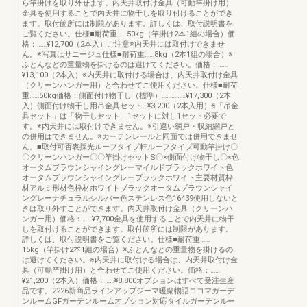
ら竿掛けを取り外せます。内天井取付け金具（可動竿掛け用）
金具を使用することで内天井に物干しを取り付けることができ
ます。取付箇所には制限があります。詳しくは、取付説明書を
ご覧ください。仕様■耐荷重……50kg（竿掛け2本1組の場合）価
格：……¥12,700（2本入）ご注意※内天井には取付けできませ
ん。※写真はサニージュ仕様■耐荷重……8kg（2本1組の場合）※
ふとんなどの重量物を掛けるのは避けてください。価格：……
¥13,100（2本入）※内天井に取付ける場合は、内天井取付け金具
（クリーンハンガー用）と合わせてご使用ください。仕様■耐荷
重……50kg価格：側面付け物干し（標準）……………¥17,300（2本
入）側面付け物干し用吊金具セット…¥3,200（2本入用）※「吊金
具セット」は「物干しセット」1セットに対し1セット必要で
す。※内天井には取付けできません。※引違い網戸・収納網戸と
の併用はできません。※カーテンレールと同面では併用できませ
ん。■取付可否表採光ルーフタイプ軒ルーフタイプ可動竿掛け〇
〇クリーンハンガー〇〇竿掛けセットS〇×側面付け物干し〇×色
オータムブラウンシャイングレーマイルドブラックホワイト色
オータムブラウンシャイングレーブラックホワイト主要材質枠
材アルミ形材色枠材ホワイトブラックオータムブラウンシャイ
ングレーナチュラルシルバー色ステンレス色16439使用しないと
きは取り外すことができます。内天井取付け金具（クリーンハ
ンガー用）価格：……¥7,700金具を使用することで内天井に物干
しを取付けることができます。取付箇所には制限があります。
詳しくは、取付説明書をご覧ください。仕様■耐荷重……
15kg（竿掛け2本1組の場合）※ふとんなどの重量物を掛けるの
は避けてください。※内天井に取付ける場合は、内天井取付け金
具（可動竿掛け用）と合わせてご使用ください。価格：……
¥21,200（2本入）価格：……¥8,800オプションはすべて受注生産
品です。2226新商品ラインアップジーマ暖蘭物語ココマガーデ
ンルームGFガーデンルームオプション対応タイルガーデンルー