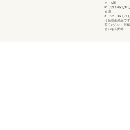
２．5間
¥1,333,170¥1,345
０間
¥1,692,300¥1,711
は受注生産品です
覧ください。耐積雪
当パネル閉時