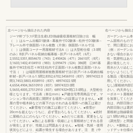
左ページから抽出された内容
右ページから抽出
ジーマ軒プラスF受注生産LED熱線吸収屋根材日除け出 幅
ガーデンルーム本
（ ）はルーム出幅D1躯体∼幕板外寸D2躯体∼柱外寸D3躯体∼
ーム固有のもので
下レール外寸側面部パネル枚数（片側）側面部パネル寸法
で、間口選定にお
（ ）は側面コーナー用屋根材寸法A（）は大型桁仕様（3.0間
（例：ガーデンル
のみ）B折戸パネル収納出幅幕板∼折戸パネル8尺（6尺）
きない場合があり
2,5552,5351,8054670（743）2,490426（471）26610尺（8尺）
性・気密性はあり
3,1603,1402,4104910（983）3,099479（524）386間 口W1幕
露が発生したり、
板外寸W2主柱芯々W3主柱内寸正面部パネル枚数正面部パネル
雨水が入り込むこ
寸法（ ）は端部用屋根材枚数屋根材寸法C折戸パネル収納出幅
かないようにして
軒材∼折戸パネル1.5間2,8352,6702,5456910（837）38974322.0
る製品（電化製品
間3,7453,5803,4558910（837）48974322.5間
用してください。
4,6554,4904,36510910（837）58974323.0間
なし)屋根材内部
5,5655,4005,27512910（837）6897432※間口3.0間は、大型桁仕
さい。内天井なし
様となります。寸法表（単位mm）●戸建住宅専用商品です。マ
ーボネート屋根材
ンション等の高頻度に開閉する場所への設置はできません。●家
を加算してくださ
屋の雪や植木鉢などの落下のおそれのある場所への施工は避け
合は、内部日除け
てください。●豪雪地での施工は避けてください。●積雪が
内部日除けは選択
20cmを超えないうちに、必ず雪おろしをしてください。●絶対
屋根材は熱線吸収
に屋根の上にのらないでください。●みだりに改造、変更をしな
は1.5間の時は1
いでください。●熱による膨張・収縮により屋根材がこすれる音
（調光型）と間接
が発生しますが、性能上は問題ありません。●地域・気候・使用
さい。※価格は、
状況などにより、結露が発生する場合があります。注 意（中
ッドデッキ仕様の