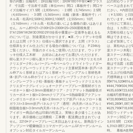
骨の列数）出幅8尺：2列出幅10尺：2列W1BD1中骨C■軒プラス
記の対応ウッドデ
F 寸法図・寸法表寸法図（単位mm）間口（幕板外寸）間口サ
ベースは含まれて
イズ出幅サイズ1.5間（2,835mm）・2.0間（3,745mm）2.5間
ださい。※内部日
（4,655mm）・3.0間（5,565mm）出幅（躯体∼幕板外寸）パ
（￥3,500）と
ネル高・柱高H2,500H2,300H2,1008尺（2,555mm）10尺
れています。※本
（3,160mm）パネル高・柱高の違いによる価格の違いはありま
り付けにて算出し
せん。ルーム軒H21=2100H23=2300H25=2500屋根角度：
合は、１カ所につき
5°A125W1W2W3D395D2910全長や重量が一定基準を超えるも
大型桁仕様となり
のについては、別途運賃がかかります。■床…ウッドデッキ仕様
棟はできません。
または土間（テラス）仕様から選択できます。土間（テラス）
に必ず加算してく
仕様床をタイル仕上げにする場合の価格については、P.2346を
は、束柱Aおよび
ご覧ください。市販のタイルもご使用いただけます。ウッドデ
楽ステージ木彫］
ッキ仕様人工木材 お好みにあわせてお選びいただけます。
楽ステージ木彫に
樹ら楽ステージ樹ら楽ステージ木彫クリエラスクRクリエモカR
まれていません。
クリエダークRシルバーグレーRペールウッドライトウッドダー
格は寸法図（右図
クウッドグレーウッドミディアムウッド主要材質本体･折戸パネ
楽ステージデッキ
ル枠アルミ形材またはアルミ形材＋ラッピングアルミ形材色本
キ立上げ仕様内面
体･折戸パネル枠ホワイトシャイングレーブラックホワイトシャ
尺標準納まり1.5間¥52
イングレーブラック柱･幕板柱･幕板チェリーウッドクリエモカ
間¥716,520¥816,
クリエダークグレイッシュオークディープグレー屋根材ポリカ
¥444,790¥504,99
ーボネート板t=2.0mm屋根材クリア・クリアマット熱線吸収ポ
¥635,650¥723,
リカーボネート板t=2.0mmクリアブルーS熱線吸収アクアシャ
出幅8尺標準納まり1.5
インポリカーボネート板t=2.0mmクリア折戸パネルフロート板
¥720,800¥822,50
ガラスt=3.0mm折戸パネルクリア〈透明〉内天井パネルアルミ
¥945,280¥1,087
樹脂複合板t=3.0mm内天井パネルグレイッシュオーク・クリエ
¥629,790¥718,69
アイボリー商品の色は印刷の性質上、実物と多少違うことがあ
対応ウッドデッキ
ります。表示価格には消費税・工事費・配送費は含まれていま
ステージ対応デッキ
せん。2210※ディープグレーに木目はありません。新商品ライン
3,610.5間 口X対
アップジーマ暖蘭物語ココマガーデンルームGFガーデンルーム
6,3163.0間7
オプション対応タイルガーデンルーム
時。 幕板A使用