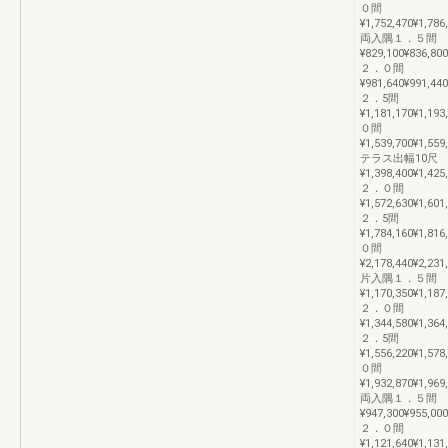
０間
¥1,752,470¥1,786
両入隅１．５間
¥829,100¥836,800
２．０間
¥981,640¥991,440
２．5間
¥1,181,170¥1,193
０間
¥1,539,700¥1,559
テラス出幅10尺
¥1,398,400¥1,425
２．０間
¥1,572,630¥1,601
２．5間
¥1,784,160¥1,816
０間
¥2,178,440¥2,231
片入隅１．５間
¥1,170,350¥1,187
２．０間
¥1,344,580¥1,364
２．5間
¥1,556,220¥1,578
０間
¥1,932,870¥1,969
両入隅１．５間
¥947,300¥955,000
２．０間
¥1,121,640¥1,131