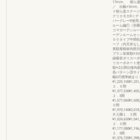
17mm、 樹ら
／ 出幅+5mm
ド樹ら楽ステージ
クリエモカRミデ
バーグレーR使用
ルーム編①（別冊
コマガーデンルー
ーデンルームセッ
００タイプ中間柱
ーフ（内天井なし
算額屋根材内部日
プラン加算額※3
線吸収ポリカーボ
リカーボネート使
額※2土間仕様内
色パターン③サイ
幅6尺標準納まり
¥1,225,100¥1,251
２．０間
¥1,377,530¥1,405
２．5間
¥1,577,060¥1,608
０間
¥1,970,140¥2,018
片入隅１．５間
¥1,024,650¥1,041
２．０間
¥1,177,080¥1,196
２．5間
¥1,376,720¥1,398