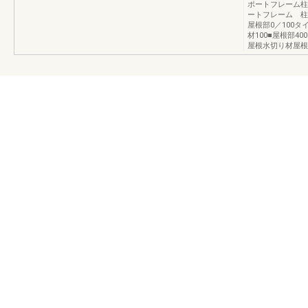
ポートフレーム柱基
ートフレーム 柱
屋根部0／100
材100■屋根部4
屋根水切り材屋根