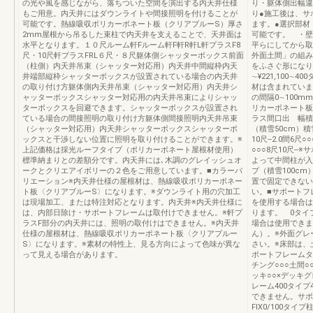
の光や風を感じながら、落ちついた空間を演出する内天井仕様
り・躯体側出幅違
もご用意。内天井にはダウンライトや間接照明を付けることが
り●施工後は、サ
可能です。熱線吸収ポリカーボネート板（クリアブルーS）厚さ
ます。●選択部材
2mm屋根から吊るした束柱で内天井を支えることで、天井面は
可能です。 ・壁
水平となります。１０尺ルーム軒Fルーム軒F軒R軒L軒プラスF8
平らにしてから取
尺・10尺軒プラスFRL６尺・８尺躯体側シャッターボックス前面
外面土間」の組み
（柱側）内天井吊束（シャッター対応用）内天井中間縦枠内天
をふさぐ形になりま
井端部縦枠シャッターボックスが設置されている場合の内天井
∼¥221,100∼4
の取り付け方躯体側内天井吊束（シャッター対応用）内天井シ
材は含まれていま
ャッターボックスシャッター対応用の内天井吊束によりシャッ
の間隔0∼100m
ターボックスを回避できます。シャッターボックスが設置され
リカーボネート板
ている場合の間接照明の取り付け方躯体側間接照明内天井吊束
ラス間口出 幅積雪
（シャッター対応用）内天井シャッターボックスシャッターボ
（積雪50cm）積雪
ックスと干渉しない位置に照明を取り付けることができます。※
10尺--2.0間6尺○
上記価格は採光ルーフタイプ（ポリカーボネート屋根材使用）
○○○8尺10尺-
標準納まりとの差額分です。内天井には､木調のグレイッシュオ
よって中間柱が入
ークとクリエアイボリーの２色をご用意しています。■カラーバ
プ（積雪100c
リエーション※内天井仕様の屋根材は、熱線吸収ポリカーボネー
置で固定できない
ト板〈クリアブルーS〉になります。※ダウンライト用の穴加工
い。■サポートフ
は現場加工、または特注対応となります。内天井※内天井仕様に
を使用する場合は
は、内部日除け・サポートフレームは取付けできません。※軒プ
ります。 0タイ
ラスF部分の内天井には、照明の取付けはできません。※内天井
場合は使用できま
仕様の屋根材は、熱線吸収ポリカーボネート板〈クリアブルー
ん）。※外面グレ
S〉になります。※素材の特性上、見る方向によって色味が異な
さい。※床部は、
って見える場合があります。
ポートフレームタ
チング○○○土間○
ッキ○○×デッキグ
レーム400タイ
できません。サポ
FIX0/100タ