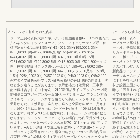
左ページから抽出された内容
右ページから抽出
ジーマ主要材質内天井パネルアルミ樹脂複合板t=3.０ｍｍ色内天
主 要材 質本 
井パネルグレイッシュオーク、クリエアイボリーサイズ呼 称
ーブラック屋根材
標準納まり6尺出幅1.5間+¥143,4002.0間+¥185,0002.5間+
ート板、熱線吸収
¥233,8003.0間+¥277,7008尺出幅1.5間+¥190,7002.0間+
リカーボネート板
¥241,4002.5間+¥308,8003.0間+¥370,80010尺出幅1.5間+
ネート板：ブルー
¥261,6002.0間+¥329,3002.5間+¥418,8003.0間+¥504,300サイズ
ート板：クリアS
呼 称標準納まりテラス8尺ルーム6尺1.5間+¥239,8002.0間+
クスパネル材ポリ
¥303,5002.5間+¥389,7003.0間+¥475,100テラス10尺ルーム8尺
新商品ラインアッ
1.5間+¥284,0002.0間+¥357,4002.5間+¥460,4003.0間+¥562,100
ーデンルームオプ
基本タイプ価格表軒プラスF価格表商品の色は印刷の性質上、実
にネジを打ち込む
物と多少違うことがあります。表示価格には消費税・工事費・
材が設置上面から
配送費は含まれていません。2190新商品ラインアップジーマ暖
離して設置すれば
蘭物語ココマガーデンルームGFガーデンルームオプション対応
イプ使用時)・グ
タイルガーデンルーム水平な納まりで美しくスッキリとした内
ず土間設置可能で
天井がもたらす効果は、室内から庭へと空間が広がって見えま
■住宅構造に負担
す。6尺と8尺は出幅方向にボードを1枚張り、10尺は2枚張りと
す。※取付ける外
なります。軒プラスFは出幅方向に、軒部とルーム部で各1枚と
ともできます。※
なります。シャッターボックスがある場合でも内天井が付けら
の出幅切詰めはで
れます。※シャッターボックスの出幅70∼218mmまで対応して
確保してください
います。■美しい納まりで遠近感を強調■サイズ展開■シャッタ
必ず埋込施工をし
ーボックスが設置されている場合の納まりについて屋根内天井
の呼称H25まで
吊束軒プラスF屋根材クリエアイボリーグレイッシュオーク屋外
の納まりでは設置