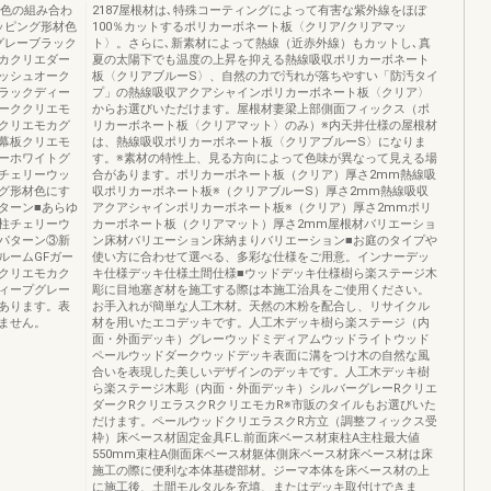
体色の組み合わ
2187屋根材は､特殊コーティングによって有害な紫外線をほぼ
ッピング形材色
100％カットするポリカーボネート板〈クリア/クリアマッ
グレーブラック
ト〉。さらに､新素材によって熱線（近赤外線）もカットし､真
カクリエダー
夏の太陽下でも温度の上昇を抑える熱線吸収ポリカーボネート
ッシュオーク
板〈クリアブルーS〉、自然の力で汚れが落ちやすい「防汚タイ
ラックディー
プ」の熱線吸収アクアシャインポリカーボネート板〈クリア〉
ーククリエモ
からお選びいただけます。屋根材妻梁上部側面フィックス（ポ
クリエモカグ
リカーボネート板〈クリアマット〉のみ）※内天井仕様の屋根材
幕板クリエモ
は、熱線吸収ポリカーボネート板〈クリアブルーS〉になりま
ーホワイトグ
す。※素材の特性上、見る方向によって色味が異なって見える場
チェリーウッ
合があります。ポリカーボネート板（クリア）厚さ2mm熱線吸
グ形材色にす
収ポリカーボネート板※（クリアブルーS）厚さ2mm熱線吸収
ターン■あらゆ
アクアシャインポリカーボネート板※（クリア）厚さ2mmポリ
柱チェリーウ
カーボネート板（クリアマット）厚さ2mm屋根材バリエーショ
パターン③新
ン床材バリエーション床納まりバリエーション■お庭のタイプや
ルームGFガー
使い方に合わせて選べる、多彩な仕様をご用意。インナーデッ
クリエモカク
キ仕様デッキ仕様土間仕様■ウッドデッキ仕様樹ら楽ステージ木
ィープグレー
彫に目地塞ぎ材を施工する際は本施工治具をご使用ください。
あります。表
お手入れが簡単な人工木材。天然の木粉を配合し、リサイクル
ません。
材を用いたエコデッキです。人工木デッキ樹ら楽ステージ（内
面・外面デッキ）グレーウッドミディアムウッドライトウッド
ペールウッドダークウッドデッキ表面に溝をつけ木の自然な風
合いを表現した美しいデザインのデッキです。人工木デッキ樹
ら楽ステージ木彫（内面・外面デッキ）シルバーグレーRクリエ
ダークRクリエラスクRクリエモカR※市販のタイルもお選びいた
だけます。ペールウッドクリエラスクR方立（調整フィックス受
枠）床ベース材固定金具F.L.前面床ベース材束柱A主柱最大値
550mm束柱A側面床ベース材躯体側床ベース材床ベース材は床
施工の際に便利な本体基礎部材。ジーマ本体を床ベース材の上
に施工後、土間モルタルを充填、またはデッキ取付けできま