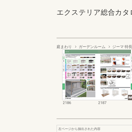
エクステリア総合カタログ2022
庭まわり
ガーデンルーム
ジーマ 特
2186
2187
左ページから抽出された内容