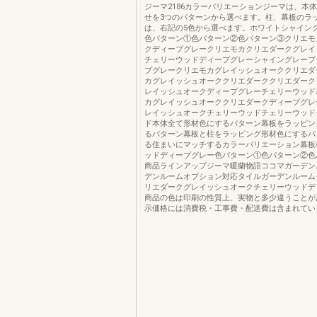
ジーマ2186カラーバリエーションジーマは、本
せを3つのパターンから選べます。柱、幕板のラ
は、右記の5色から選べます。ホワイトシャイン
色パターン①色パターン②色パターン③クリエモ
クディープグレークリエモカクリエダークグレイ
チェリーウッドディープグレーシャイングレーブ
プグレークリエモカグレイッシュオーククリエダ
カグレイッシュオーククリエダーククリエダーク
レイッシュオークディープグレーチェリーウッド
カグレイッシュオーククリエダークディープグレ
レイッシュオークチェリーウッドチェリーウッド
ド本体全て形材色にするパターン幕板をラッピン
るパターン幕板と柱をラッピング形材色にするパ
る住まいにマッチするカラーバリエーション幕板
ッドディープグレー色パターン①色パターン②色
商品ラインアップジーマ暖蘭物語ココマガーデン
デンルームオプション対応タイルガーデンルーム
リエダークグレイッシュオークチェリーウッドデ
商品の色は印刷の性質上、実物と多少違うことが
示価格には消費税・工事費・配送費は含まれてい