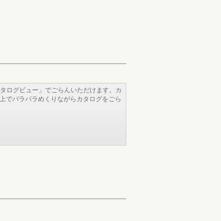
タログビュー」でごらんいただけます。カ
b上でパラパラめくりながらカタログをごら