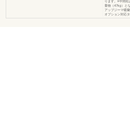
ります。※中間柱
量物（47kg）
アップジーマ暖蘭
オプション対応タ