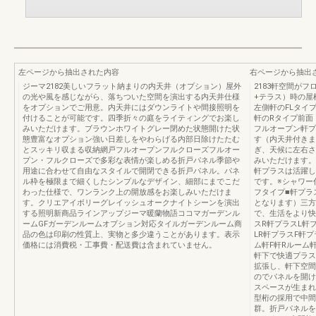
左ページから抽出された内容
右ページから抽出
ジーマ2182美しいフラット納まりの内天井（オプション）屋外
2183軒空間が
の光や風を感じながら、落ちついた空間を演出する内天井仕様
+テラス）時の屋
をオプションでご用意。内天井にはダウンライトや間接照明を
左側軒のFLタイ
付けることが可能です。四季折々の庭をライティングでお楽し
軒のRタイプ前面
みいただけます。ブラウンホワイトグレー閉めた状態開けた状
フルオープン軒プ
態豊富なオプション強い日差しをやわらげる内部日除けたたむ
す（内天井付きま
とスッキリ収まる収納網戸フルオープンフルクローズフルオー
ぎ、天候に左右さ
プン・フルクローズで多彩な表情が楽しめる折戸パネル季節や
みいただけます。
用途に合わせて自由なスタイルで開閉できる折戸パネル。パネ
軒プラスは活躍し
ル枠を極限まで細くしたシンプルなデザイン、細部にまでこだ
です。※シャワー
わった仕様で、ワンランク上の開放感をお楽しみいただけま
フタイプ■軒プラ
す。クリエアイボリーグレイッシュオークナイトシーンを演出
となります）三方
する照明新商品ラインアップジーマ暖蘭物語ココマガーデンル
で、生活をより快
ームGFガーデンルームオプション対応タイルガーデンルーム商
スR軒プラスL軒
品の色は印刷の性質上、実物と多少違うことがあります。表示
LR軒プラスF軒プ
価格には消費税・工事費・配送費は含まれていません。
ム軒F軒Rルーム軒
軒下で快適プラス
拡張し、軒下空間
のでパネルを開け
スペースが生まれ
型桁の採用で中間
群。折戸パネルを