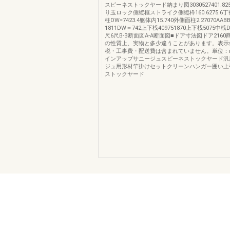
スピーネストックヤード納まり図3030527401.8
り玉ロック側縦框ストライク側縦枠160.6275.6
柱DW=7423.4躯体内15.740外側面柱2.27070AABB
1811DW＝742上下桟409751870上下桟5075中桟D
尺6尺B-B断面図A-A断面図■ドア寸法図ドア216
の性質上、実物と多少違うことがあります。表示
税・工事費・配送費は含まれていません。単位：
インアップサニージュスピーネストックヤード汎
ジュ用形材竿掛けセットクリーンハンガー囲い上
ストックヤード