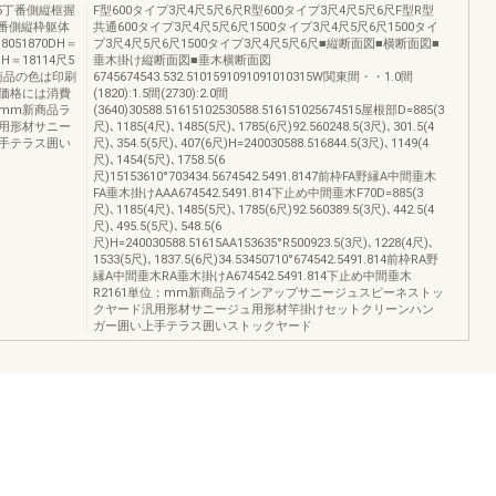
25丁番側縦框握
F型600タイプ3尺4尺5尺6尺R型600タイプ3尺4尺5尺6尺F型R型
丁番側縦枠躯体
共通600タイプ3尺4尺5尺6尺1500タイプ3尺4尺5尺6尺1500タイ
8051870DH＝
プ3尺4尺5尺6尺1500タイプ3尺4尺5尺6尺■縦断面図■横断面図■
H＝18114尺5
垂木掛け縦断面図■垂木横断面図
0商品の色は印刷
6745674543.532.5101591091091010315W関東間・・1.0間
価格には消費
(1820):1.5間(2730):2.0間
mm新商品ラ
(3640)30588.51615102530588.516151025674515屋根部D=885(3
用形材サニー
尺)､1185(4尺)､1485(5尺)､1785(6尺)92.560248.5(3尺)､301.5(4
手テラス囲い
尺)､354.5(5尺)､407(6尺)H=240030588.516844.5(3尺)､1149(4
尺)､1454(5尺)､1758.5(6
尺)15153610°703434.5674542.5491.8147前枠FA野縁A中間垂木
FA垂木掛けAAA674542.5491.814下止め中間垂木F70D=885(3
尺)､1185(4尺)､1485(5尺)､1785(6尺)92.560389.5(3尺)､442.5(4
尺)､495.5(5尺)､548.5(6
尺)H=240030588.51615AA153635°R500923.5(3尺)､1228(4尺)､
1533(5尺)､1837.5(6尺)34.53450710°674542.5491.814前枠RA野
縁A中間垂木RA垂木掛けA674542.5491.814下止め中間垂木
R2161単位：mm新商品ラインアップサニージュスピーネストッ
クヤード汎用形材サニージュ用形材竿掛けセットクリーンハン
ガー囲い上手テラス囲いストックヤード