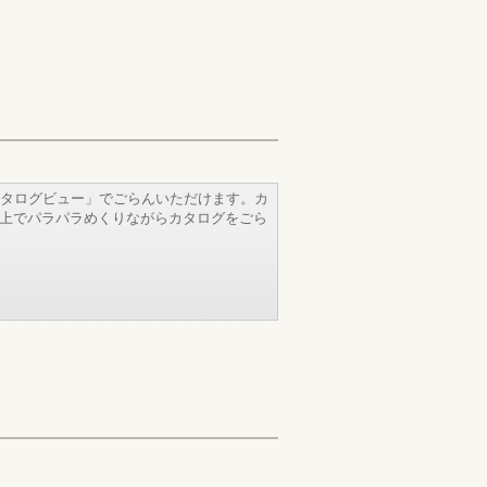
タログビュー」でごらんいただけます。カ
b上でパラパラめくりながらカタログをごら