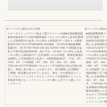
左ページから抽出された内容
右ページから抽出
スピーネストックヤード納まり図スクリーン仕様■正面縦断面図
■側面横断面図ド
躯体内躯体柱ｸｯｼｮﾝ材外横桟袖壁パネルパネル押さえ金具柱隙間
5尺6尺袖壁ドア
ふさぎ材桟取付け金具パネル押さえ材前面ｽｸﾘｰﾝ主柱Ａ−Ａ断面
外躯体主柱前面ｽ
図4057052.542.570708508055.3AA袖壁：4尺5尺6尺■側面横断
間ふさぎ材桟取付け
面図FIX：3尺70195179635.340.252.537309.7946.7130桟取付金
160.6275.6DW=7
具上下桟中桟30603060柱∼桟の寸法：54.5AAパネル押さえ金具
ｸｯｼｮﾝ材外躯
パネル押さえ材前面ｽｸﾘｰﾝ主柱袖壁パネル外袖壁・躯体柱横桟内
パネル押さえ金具
柱隙間ふさぎ材桟取付け金具Ａ−Ａ断面図躯体4尺：1150、5尺：
5704052.55.3704
1450、6尺：1750袖壁（4尺：260、5尺：560、6尺：860）
袖壁（4尺：260、
7052.542.55.3707085040パネルタイプ2156商品の色は印刷の性
1450、6尺：17
質上、実物と多少違うことがあります。表示価格には消費税・
さえ材袖壁パネル
工事費・配送費は含まれていません。単位：mm新商品ライン
側縦框握り玉丁番側
アップサニージュスピーネストックヤード汎用形材サニージュ
間ふさぎ材桟取付け
用形材竿掛けセットクリーンハンガー囲い上手テラス囲いスト
260、5尺：560、
ックヤード
尺：17507042
金具横桟中間柱袖
躯体柱隙間ふさぎ
ネルタイプ215
ーネストックヤー
リーンハンガー囲