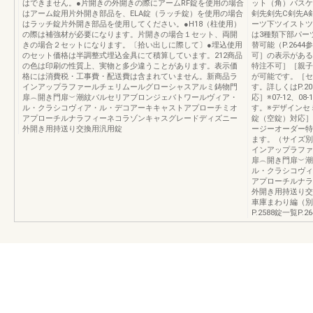
はできません。●片開きの外開きの際にアームRF錠を使用の場合
ット（角）バスケ
はアーム錠用片外開き部品を、ELA錠（ラッチ錠）を使用の場合
剣先剣先C剣先A
はラッチ錠片外開き部品を使用してください。●H18（柱使用）
ーツ下ツイストツ
の際は補強材が必要になります。片開きの場合１セット、両開
は3種類下部パー
きの場合２セットになります。〔拾い出しに際して〕●埋込使用
替可能（P.26
のセット価格は半調整式埋込金具にて積算しています。212商品
可］の表示がある
の色は印刷の性質上、実物と多少違うことがあります。表示価
特注不可］［親子
格には消費税・工事費・配送費は含まれていません。新商品ラ
が可能です。［セ
インアップラファールチェリムールグローシャスアルミ鋳物門
す。詳しくはP.2
扉︵開き門扉︶潮紋バルセリアブロンジェバトワールヴィア・
応］※07-12、
ル・クラシコヴィア・ル・デコアーキキャストアプローチミオ
す。※デザインセ
アプローチルナラフィーネコラゾンキャスグレードディズニー
錠（空錠）対応］
外開き用持送り交換用汎用錠
ージーオーダー特
ます。（サイズ別デ
インアップラファ
扉︵開き門扉︶潮
ル・クラシコヴィ
アプローチルナラ
外開き用持送り交
車庫まわり編（別冊
P.2588錠一覧P.2