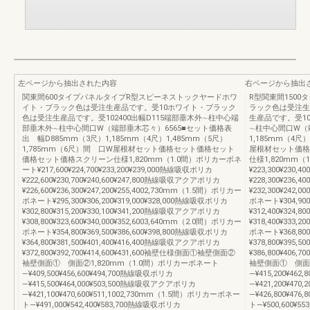
左ページから抽出された内容
右ページから抽出
関東間600タイプパネルタイプR型スピーネストックヤードホワ
R型関東間150
イト・ブラック色は受注生産品です。受10ホワイト・ブラック
ラック色は受注生
色は受注生産品です。受102400出幅D115端部垂木外∼柱中心端
生産品です。受10
部垂木外∼柱中心間口W（端部垂木芯々）6565■セット価格表
∼柱中心間口W（端
出 幅D885mm（3尺）1,185mm（4尺）1,485mm（5尺）
1,185mm（4尺
1,785mm（6尺）間 口W屋根材セット価格セット価格セット
屋根材セット価格
価格セット価格スクリーン仕様1,820mm（1.0間）ポリカーボネ
仕様1,820mm
ート¥217,600¥224,700¥233,200¥239,000熱線吸収ポリカ
¥223,300¥230,
¥222,600¥230,700¥240,600¥247,800熱線吸収アクアポリカ
¥228,300¥236
¥226,600¥236,300¥247,200¥255,4002,730mm（1.5間）ポリカー
¥232,300¥242,
ボネート¥295,300¥306,200¥319,000¥328,000熱線吸収ポリカ
ボネート¥304,900
¥302,800¥315,200¥330,100¥341,200熱線吸収アクアポリカ
¥312,400¥324
¥308,800¥323,600¥340,000¥352,6003,640mm（2.0間）ポリカー
¥318,400¥333,
ボネート¥354,800¥369,500¥386,600¥398,800熱線吸収ポリカ
ボネート¥368,800
¥364,800¥381,500¥401,400¥416,400熱線吸収アクアポリカ
¥378,800¥395
¥372,800¥392,700¥414,600¥431,600袖壁仕様側面①袖壁側面②
¥386,800¥406
袖壁側面① 側面②1,820mm（1.0間）ポリカーボネート
袖壁側面① 側面②
―¥409,500¥456,600¥494,700熱線吸収ポリカ
―¥415,200¥46
―¥415,500¥464,000¥503,500熱線吸収アクアポリカ
―¥421,200¥47
―¥421,100¥470,600¥511,1002,730mm（1.5間）ポリカーボネー
―¥426,800¥47
ト―¥491,000¥542,400¥583,700熱線吸収ポリカ
ト―¥500,600¥5