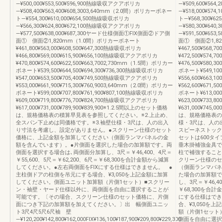
―¥500,000¥553,500¥596,900熱線吸収アクアポリカ
―¥509,600¥56
―¥508,400¥563,400¥608,3003,640mm（2.0間）ポリカーボネー
―¥518,000¥57
ト―¥554,300¥610,000¥654,500熱線吸収ポリカ
ト―¥568,300¥6
―¥566,300¥624,800¥672,100熱線吸収アクアポリカ
―¥580,300¥64
―¥577,500¥638,000¥687,300ヤード仕様側面①FIX側面②ドア側
―¥591,500¥6
面① 側面②1,820mm（1.0間）ポリカーボネート
面① 側面②1,8
¥461,800¥563,000¥608,500¥647,300熱線吸収ポリカ
¥467,500¥568,
¥466,800¥569,000¥615,900¥656,100熱線吸収アクアポリカ
¥472,500¥574
¥470,800¥574,600¥622,500¥663,7002,730mm（1.5間）ポリカー
¥476,500¥580,
ボネート¥539,500¥644,500¥694,300¥736,300熱線吸収ポリカ
ボネート¥549,100
¥547,000¥653,500¥705,400¥749,500熱線吸収アクアポリカ
¥556,600¥663
¥553,000¥661,900¥715,300¥760,9003,640mm（2.0間）ポリカー
¥562,600¥671,
ボネート¥599,000¥707,800¥761,900¥807,100熱線吸収ポリカ
ボネート¥613,000
¥609,000¥719,800¥776,700¥824,700熱線吸収アクアポリカ
¥623,000¥733
¥617,000¥731,000¥789,900¥839,900※1.2.5間以上のセット価格
¥631,000¥745,
は、規格価格表の積算早見表を参照してください。※2.上止め、
は、規格価格表の
全スパン下止めは同価格です。※3.袖壁仕様・3尺は、人の出入
様・3尺は、人の
り寸法を考慮し、設定がありません。●スクリーン仕様のセット
スピーネストック
価格に、上記金額を加算してください（側面ランマパネルの金
セットは600タ
額を含んでいます）。●片側面を選択した場合の加算額です。両
垂木掛補強金具で、
側面を選択する場合は､両側面分加算し、3尺＝￥46,400、4尺＝
柱で補強すること
￥55,600、5尺＝￥62,200、6尺＝￥68,300を合計金額から減算
クリーン仕様のセ
してください。●左右両側面をFIXにする仕様はできません。 ●
（側面ランマパネ
主柱側ドアの柱側を吊元にする場合、¥3,050を上記金額に加算
た場合の加算額で
してください。側面ユニット加算額（片側1セット）■スクリー
し、3尺＝￥46,40
ン・袖壁・ヤード仕様以外に、両側面を自由に選択することが
￥68,300を合
可能です。〔その場合、スクリーン仕様のセット価格に、片側
にする仕様はでき
面につき下記の加算額を加えてください。〕出 幅側面ユニッ
合、¥3,050
ト3尺4尺5尺6尺袖 壁
額（片側1セット
―¥120,200¥142,800¥162,000FIX¥136,100¥187,900¥209,800¥229,300
側面を自由に選択