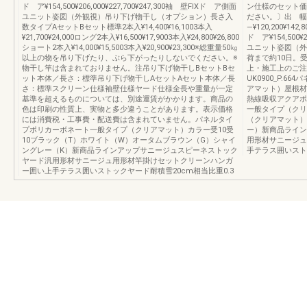
ド ア¥154,500¥206,000¥227,700¥247,300袖 壁FIXド ア側面
ン仕様のセット価
ユニット姿図（外観視）吊り下げ物干し（オプション）長さ入
ださい。〕出 幅
数タイプAセットBセット標準2本入¥14,400¥16,1003本入
―¥120,200¥142,8
¥21,700¥24,000ロング2本入¥16,500¥17,9003本入¥24,800¥26,800
ド ア¥154,500¥
ショート2本入¥14,000¥15,5003本入¥20,900¥23,300※総重量50㎏
ユニット姿図（外
以上の物を吊り下げたり、ぶら下がったりしないでください。※
荷まで約10日。
物干し竿は含まれておりません。注吊り下げ物干しBセットBセ
上・施工上のご注
ット本体／長さ：標準吊り下げ物干しAセットAセット本体／長
UK0900_P.
さ：標準スクリーン仕様袖壁仕様ヤード仕様全長や重量が一定
アマット）屋根材
基準を超えるものについては、別途運賃がかかります。商品の
熱線吸収アクアポ
色は印刷の性質上、実物と多少違うことがあります。表示価格
一般タイプ（クリ
には消費税・工事費・配送費は含まれていません。パネルタイ
（クリアマット）
プポリカーボネート一般タイプ（クリアマット）カラー受10受
ー）新商品ライン
10ブラック（T）ホワイト（W）オータムブラウン（G）シャイ
用形材サニージュ
ングレー（K）新商品ラインアップサニージュスピーネストック
手テラス囲いスト
ヤード汎用形材サニージュ用形材竿掛けセットクリーンハンガ
ー囲い上手テラス囲いストックヤード耐積雪20cm相当比重0.3