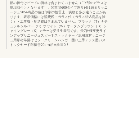
部の後付けビードの価格は含まれていません（FIX部のガラスは
現場取付けとなります）。関東間600タイプ造り付け納まりサニ
ージュ2054商品の色は印刷の性質上、実物と多少違うことがあ
ります。表示価格には消費税・ガラス代（ガラス組込商品を除
く）・工事費・配送費は含まれていません。ブラック（T）ナチ
ュラルシルバー（D）ホワイト（W）オータムブラウン（G）シ
ャイングレー（K）カラーは受注生産品です。受7仕様変更ライ
ンアップサニージュスピーネストックヤード汎用形材サニージ
ュ用形材竿掛けセットクリーンハンガー囲い上手テラス囲いス
トックヤード耐積雪20cm相当比重0.3