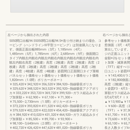
左ページから抽出された内容
右ページから抽出
5050間口出幅94.55050間口出幅94.5※造り付け納まりの場合、コ
参考セット価格算
ーピング（ハンドラインⅢ平型コーピング）は別途購入になりま
窓側面（3尺・4
す。側面正面出幅885mm（3尺）1,185mm（4尺）
算出しています。
1,485mm（5尺）1,785mm（6尺）2,685mm（9尺）側面開口
ジの正面ユニット
タイプ内観左内観右内観左内観右内観左内観右内観左内観右内
金額※2をセット
観左内観右高窓（2枚建）高窓（2枚建）高窓（2枚建）高窓（2
ト加算・減算表間口
枚建）高窓（2枚建）高窓（2枚建）高窓（2枚建）高窓（2枚
（TFT）縦すべ
建）高窓（4枚建）高窓（4枚建）姿図間口正面開口タイプ屋根
口ユニット姿図FFF
パネルセット価格セット価格セット価格セット価格セット価格
＋￥143,400ガ
1,820mm（1.0間）ポリカーボネート
＋￥182,800
￥325,420￥342,920￥356,520￥384,920―熱線吸収ポリカ
高窓（2枚建）縦
￥329,620￥348,520￥363,520￥392,920―熱線吸収アクアポリ
ト姿図F3・4尺5
カ￥333,220￥353,720￥369,720￥399,920―ガラス組込みタイ
算額ガラス組込み
プ加算額＋￥62,900＋￥67,100＋￥71,300＋
5尺6尺9尺ＦＩＸ
￥75,500―2,730mm（1.5間）ポリカーボネート
▲￥13,900▲￥11
￥373,220￥393,820￥411,520￥442,420―熱線吸収ポリカ
＋￥600―高窓（
￥379,520￥402,220￥422,020￥454,420―熱線吸収アクアポリ
（TFT）＋￥37,30
カ￥384,920￥410,020￥431,320￥464,920―ガラス組込みタイ
￥61,700＋￥61,
プ加算額＋￥85,500＋￥89,700＋￥93,900＋
￥73,600＋￥87,
￥98,100―3,640mm（2.0間）ポリカーボネート
￥65,100＋￥6
￥402,720￥426,420￥447,620￥481,020―熱線吸収ポリカ
長さ入数タイプAセッ