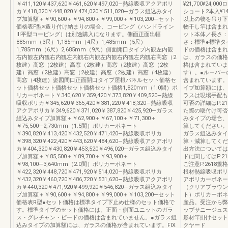
￥411,120￥437,620￥461,620￥497,020―熱線吸収アクアポリ
¥21,700¥24,000
カ￥418,320￥448,020￥474,020￥511,020―ガラス組込みタイ
ショート2本入¥14,0
プ加算額＋￥90,600＋￥94,800＋￥99,000＋￥103,200―セット
以上の物を吊り下
価格表F型※造り付け納まりの場合、コーピング（ハンドライン
物干し竿は含まれ
Ⅲ平型コーピング）は別途購入になります。側面正面出幅
ット本体／長さ：
885mm（3尺）1,185mm（4尺）1,485mm（5尺）
さ：標準●標準タ
1,785mm（6尺）2,685mm（9尺）側面開口タイプ内観左内観
ドの価格は含まれ
右内観左内観右内観左内観右内観左内観右内観左内観右高窓（2
は、ガラスの価格
枚建）高窓（2枚建）高窓（2枚建）高窓（2枚建）高窓（2枚
格は含まれていま
建）高窓（2枚建）高窓（2枚建）高窓（2枚建）高窓（4枚建）
す）。●ルーバー
高窓（4枚建）姿図間口正面開口タイプ屋根パネルセット価格セ
含まれています。
ット価格セット価格セット価格セット価格1,820mm（1.0間）ポ
イプ加算額には、
リカーボネート￥340,620￥359,420￥373,820￥409,520―熱線
ラスは現場手配も
吸収ポリカ￥345,620￥365,420￥381,220￥418,320―熱線吸収
可否の詳細はP.
アクアポリカ￥349,620￥371,020￥387,820￥425,920―ガラス
た際の取付け可否は
組込みタイプ加算額＋￥62,900＋￥67,100＋￥71,300＋
みタイプの場合、
￥75,500―2,730mm（1.5間）ポリカーボネート
算してください。
￥390,820￥413,420￥432,520￥471,420―熱線吸収ポリカ
ガラス組込みタイ
￥398,320￥422,420￥443,620￥484,620―熱線吸収アクアポリ
算・減算してくだ
カ￥404,320￥430,820￥453,520￥496,020―ガラス組込みタイ
出方法については
プ加算額＋￥85,500＋￥89,700＋￥93,900＋
ドに関してはP.2
￥98,100―3,640mm（2.0間）ポリカーボネート
ご注意P.2618規
￥422,320￥448,720￥471,920￥514,020―熱線吸収ポリカ
根材熱線吸収ポリ
￥432,320￥460,720￥486,720￥531,620―熱線吸収アクアポリ
アポリカーボネー
カ￥440,320￥471,920￥499,920￥546,820―ガラス組込みタイ
（クリアブラウン
プ加算額＋￥90,600＋￥94,800＋￥99,000＋￥103,200―セット
ト）ポリカーボネ
価格表R型●セット価格は標準タイプ下止め仕様のセット価格で
産品。受注から弊
す。標準タイプのセット価格には、正面・側面ユニットのガラ
ップサニージュス
ス・グレチャン・ビードの価格は含まれていません。●ガラス組
形材竿掛けセット
込みタイプの加算額には、ガラスの価格が含まれています。FIX
クヤード