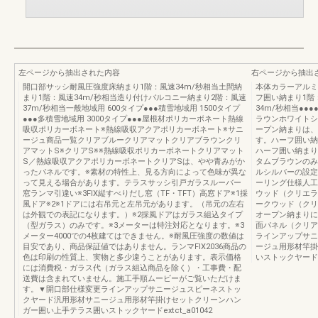
左ページから抽出された内容
右ページから抽出
開口部サッシ耐風圧強度床納まり1階：風速34m/秒相当土間納
本体カラーアルミ
まり1階：風速34m/秒相当造り付けバルコニー納まり2階：風速
フ囲い納まり1階
37m/秒相当一般地域用 600タイプ●●●積雪地域用 1500タイプ
34m/秒相当●●
●●●多積雪地域用 3000タイプ●●●屋根材ポリカーボネート熱線
ラウンホワイトシ
吸収ポリカーボネート※熱線吸収アクアポリカーボネート※サニ
ープン納まりは、
ージュ商品一覧クリアブルークリアマットクリアブラウンクリ
す。ハーフ囲い納
アマットS※クリアS※※熱線吸収ポリカーボネートクリアマット
ハーフ囲い納まり
S／熱線吸収アクアポリカーボネートクリアSは、やや青みがか
タムブラウンのみ
ったパネルです。※素材の特性上、見る方向によって色味が異な
ルシルバーの設定
って見える場合があります。テラスサッシ引戸ガラスルーバー
ーリング仕様人工
窓ランマ引違い※3FIX縦すべりだし窓（TF・TFT）高窓ドア※1採
ウッド（クリエラ
風ドア※2※1ドアには右吊元と左吊元があります。（吊元の左右
ークウッド（クリ
は外観での表記になります。）※2採風ドアはガラス組込タイプ
オープン納まりに
（型ガラス）のみです。※3メーターは特注対応となります。※3
面パネル（クリア
メーター4000での4枚建てはできません。※耐風圧強度の数値は
ラインアップサニ
目安であり、商品保証値ではありません。ランマFIX2036商品の
ージュ用形材竿掛
色は印刷の性質上、実物と多少違うことがあります。表示価格
いストックヤード
には消費税・ガラス代（ガラス組込商品を除く）・工事費・配
送費は含まれていません。施工手順ムービーがご覧いただけま
す。▼開口部仕様変更ラインアップサニージュスピーネストッ
クヤード汎用形材サニージュ用形材竿掛けセットクリーンハン
ガー囲い上手テラス囲いストックヤードextct_a01042