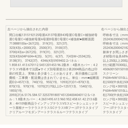
左ページから抽出された内容
右ページから抽出
間口出幅1315192125母屋A3137母屋B43母屋C母屋C+補強材母
呼称各寸法（mm
屋C母屋C+補強材母屋A母屋B母屋C母屋C+補強材■横断面図
25243620004218
713888100a=267(25)、319(31)、321(37)、
呼称各寸法（mm
323(43)L=2000(25)、2500(31)、3100(37)、
25243620004218
3700(43)a=267(25)、319(31)、321(37)、
躯体すき間ふさぎ材
323(43)604P604×4(25)、5(31)、6(37)、7(43)W=2534(25)、
ぎ材取付金具689φ3
3138(31)、3742(37)、4346(43)5959402.2パネル：
以上250以上20
1.858.61.413.670112.5451201453.96.2垂木：4垂木カバー：4.2
付け範囲70300以
テラスVB基本寸法図●サイズ別母屋使分け表2004商品の色は印
4506001501
刷の性質上、実物と多少違うことがあります。表示価格には消
スクリーン
費税・工事費・配送費は含まれていません。単位：mm■縦断面
P604×NW1010LL
図D2=457(13)、740(15)、955(19)、1093(21)D1=870(13)、
柱)500(中央柱)
870(15)、970(19)、1070(21)70以上D=1257(13)、1540(15)、
ロング柱+3001段
1855(19)、
P604×NW1010LL
2093(21)6.5176.584.57.3253781805°451204004040112.5パネ
柱)700(中央柱)
ル：1.8垂木カバー：4.2651495.613.960.952.458.61.42.213.6垂
ロング柱+3002
木：4H109新商品ラインアップテラスVSスピーネシュエットナ
スピーネシュエッ
ーラ屋根ナーラテラステラスSCテラスVBフーゴFテラスタイプ
フーゴFテラスタ
クリアルーフモダンアートテラスＧルーフテラスタイプ
テラスタイプ