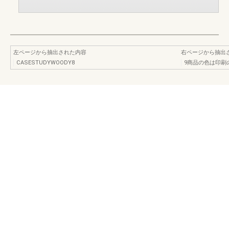
左ページから抽出された内容
右ページから抽出
CASESTUDYWOODY8
9商品の色は印刷