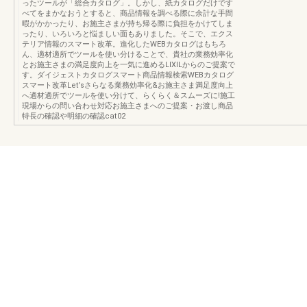
ったツールが「総合カタログ」。しかし、紙カタログだけです
べてをまかなおうとすると、商品情報を調べる際に余計な手間
暇がかかったり、お施主さまが持ち帰る際に負担をかけてしま
ったり、いろいろと悩ましい面もありました。そこで、エクス
テリア情報のスマート改革。進化したWEBカタログはもちろ
ん、適材適所でツールを使い分けることで、貴社の業務効率化
とお施主さまの満足度向上を一気に進めるLIXILからのご提案で
す。ダイジェストカタログスマート商品情報検索WEBカタログ
スマート改革Let’sさらなる業務効率化&お施主さま満足度向上
へ適材適所でツールを使い分けて、らくらく＆スムーズに!施工
現場からの問い合わせ対応お施主さまへのご提案・お渡し商品
特長の確認や明細の確認cat02