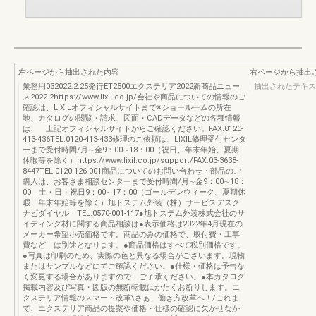
左ページから抽出された内容
右ページから抽出
業務用032022.2.25発行ET2500エクステリア2022新商品ニュー
抽出されたテキス
ス2022.2https://www.lixil.co.jp/会社や商品についての情報のご
確認は、LIXILオフィシャルサイトまで※ショールームの所在
地、カタログの閲覧・請求、図面・CADデータなどの各種情報
は、 上記オフィシャルサイトからご確認ください。FAX.0120-
413-436TEL.0120-413-433修理のご依頼は、LIXIL修理受付センタ
ーまで受付時間/月∼金9：00∼18：00（祝日、年末年始、夏期
休暇等を除く）https://www.lixil.co.jp/support/FAX.03-3638-
8447TEL.0120-126-001商品についてのお問い合わせ・部品のご
購入は、お客さま相談センターまで受付時間/月∼金9：00∼18：
00 土・日・祝日9：00∼17：00（ゴールデンウィーク、夏期休
暇、年末年始等を除く）旭トステム外装（株）サービスデスク
ナビダイヤル TEL.0570-001-117●旭トステム外装株式会社のサ
イディング材に関する商品相談は●表示価格は2022年4月現在の
メーカー希望小売価格です。商品のみの価格で、取付費・工事
費など は別途となります。●商品価格はすべて税別価格です。
●写真は印刷のため、実際の色と異なる場合がございます。現物
またはサンプルなどにてご確認ください。●仕様・価格は予告な
く変更する場合がありますので、ご了承ください。●本カタログ
掲載内容及び写真・図版の無断転載はかたくお断りします。エ
クステリア情報のスマート改革\さぁ、働き方改革へ！/これま
で、エクステリア商品の提案や価格・仕様の確認に欠かせなか