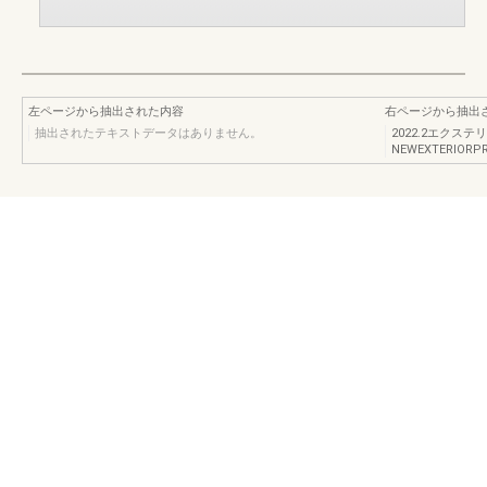
左ページから抽出された内容
右ページから抽出
抽出されたテキストデータはありません。
2022.2エクステ
NEWEXTERIORP