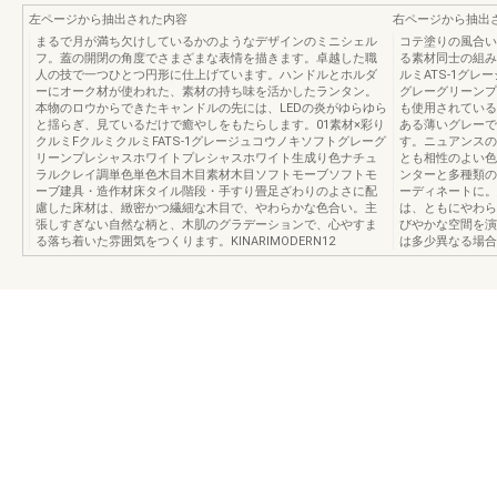
左ページから抽出された内容
右ページから抽出
まるで月が満ち欠けしているかのようなデザインのミニシェル
コテ塗りの風合い
フ。蓋の開閉の角度でさまざまな表情を描きます。卓越した職
る素材同士の組み
人の技で一つひとつ円形に仕上げています。ハンドルとホルダ
ルミATS-1グ
ーにオーク材が使われた、素材の持ち味を活かしたランタン。
グレーグリーンプ
本物のロウからできたキャンドルの先には、LEDの炎がゆらゆら
も使用されている
と揺らぎ、見ているだけで癒やしをもたらします。01素材×彩り
ある薄いグレーで
クルミFクルミクルミFATS-1グレージュコウノキソフトグレーグ
す。ニュアンスの
リーンプレシャスホワイトプレシャスホワイト生成り色ナチュ
とも相性のよい色
ラルクレイ調単色単色木目木目素材木目ソフトモーブソフトモ
ンターと多種類の
ーブ建具・造作材床タイル階段・手すり畳足ざわりのよさに配
ーディネートに。
慮した床材は、緻密かつ繊細な木目で、やわらかな色合い。主
は、ともにやわら
張しすぎない自然な柄と、木肌のグラデーションで、心やすま
びやかな空間を演
る落ち着いた雰囲気をつくります。KINARIMODERN12
は多少異なる場合