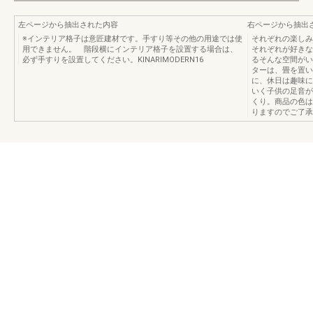
左ページから抽出された内容
右ページから抽出
※インテリア格子は意匠建材です。手すり等その他の用途では使
それぞれの楽しみ
用できません。 階段横にインテリア格子を設置する場合は、
それぞれが好きな
必ず手すりを設置してください。KINARIMODERN16
るそんな空間がい
ターは、畳を置い
に、休日は趣味に
いく子供の足音が
くり。商品の色は
りますのでご了承