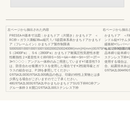
左ページから抽出された内容
右ページから抽出
PRESEA-H基本寸法図：かまちドア（片開き）かまちドア ＜
かまちドア ＜F
RC枠＞ガラス溝幅38㎜縮尺:1／5姿図体系表かまちドアかまちド
ンドル錠※1サム
ア（フレームイン）かまちドア製作制限表
緩衝材※1レバー
50005001000100015001500200025002400W(mm)H(mm)0G975PAL002500050010
せん（T-3仕様
5（2400Pa）、S-6（2800Pa）かまちドア耐風圧性気密性水密
品本締り錠本締り
性断熱性２※遮音性ＲＣ枠F枠Sー5Sー6Aー4Wー5Hー5Tー2Tー
ステンレス下枠※
3※1◇◇◇：アングル一体枠のみご用意しています※1遮音性T-3
使用する場合は、
は、防音合わせ複層ガラスを使用した場合です※2性能等級とガ
合、結露排水弁は
ラスの組合せは、P.28を参照してください
G975A2L00449
G975A2L003G975A2L005商品の色は、印刷の特性上実物とは多
少異なる場合がございますのでご了承ください。
48G975A2L003G975A2L中かまちかまちドアSUS下枠RC枠アン
グル一体枠３８開口G975A2L005ステンレス下枠