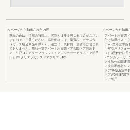
左ページから抽出された内容
右ページから抽出
商品の色は、印刷の特性上、実物とは多少異なる場合がござい
アパート用玄関ド
ますのでご了承ください。掲載価格には、消費税、ガラス代
付け防風ポストぐ
（ガラス組込商品を除く）、組立代、取付費、運賃等は含まれ
アWF型浴室中折
ておりません。商品一覧アパート用玄関ドア玄関ドア汎用ド
浴室引戸リフォー
ア・引戸ロンカラーフラッシュドアロンカラーガラスドア勝手
（）3壁付け防風
口引戸ⅡクリエラガラスドアクリエラR2
Rロンカラーガラ
ス寸法公式関連情
ア改装用部材リフ
ドアSF型浴室中
ドアWD型BF浴
ドア引戸