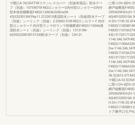
マ開口A-76)354下枠ステンレスカバー（別途有償品）防水テー
に限りDh-6]Dh-
プ（別途）10759075F482ロンカラーG内付型ロンカラーG内付
網戸縦断面F483G11
型本体部横断面F482G12003A324Dw(W-
2993439HDh(H
43)5323015W39φ11.2123015透湿防水シート（別途)防水テープ
60)401020510A:
（別途）シーリング（別途）2.53043.510F482ロンカラーＦ内付
H:Dh-1195.
型ロンカラーＦ内付型ランマ付ランマ部横断面F482G11004A透
F482G1100
湿防水シート（別途）シーリング（別途）131313W-
F483G11010A274
60393232W30151530防水テープ（別途）12H-21
43)1317251713
1146.546.5
F482G11006A32
Dw-1146.54
F483G11010A274
43)1317251713
1146.546.5
F482G11006A32
Dw-1146.546.54
36.5)2615.5714
マ開口A-53.5)35
に限りDh-6]Dh-
網戸縦断面F483G11
2993439HDh(H
60)401020510A:
H:Dh-1195.
F482G1100
ドア勝手口引戸Ⅱ