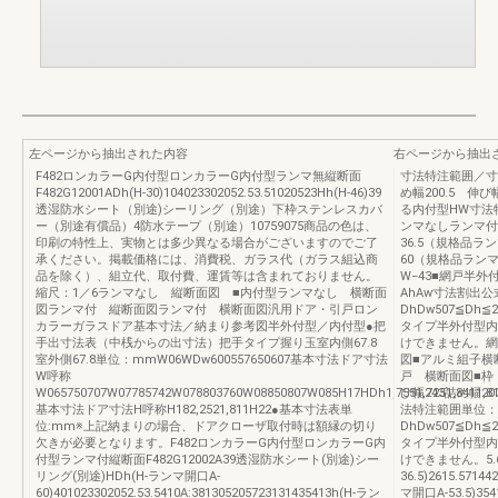
左ページから抽出された内容
右ページから抽出
F482ロンカラーG内付型ロンカラーG内付型ランマ無縦断面
寸法特注範囲／寸
F482G12001ADh(H-30)104023302052.53.51020523Hh(H-46)39
め幅200.5 伸び
透湿防水シート（別途)シーリング（別途）下枠ステンレスカバ
る内付型HW寸法
ー（別途有償品）4防水テープ（別途）10759075商品の色は、
ンマなしランマ付ラ
印刷の特性上、実物とは多少異なる場合がございますのでご了
36.5（規格品ラン
承ください。掲載価格には、消費税、ガラス代（ガラス組込商
60（規格品ランマ
品を除く）、組立代、取付費、運賃等は含まれておりません。
W−43■網戸半外付
縮尺：1／6ランマなし 縦断面図 ■内付型ランマなし 横断面
AhAw寸法割出
図ランマ付 縦断面図ランマ付 横断面図汎用ドア・引戸ロン
DhDw507≦Dh≦2
カラーガラスドア基本寸法／納まり参考図半外付型／内付型●把
タイプ半外付型内
手出寸法表（中桟からの出寸法）把手タイプ握り玉室内側67.8
けできません。網
室外側67.8単位：mmW06WDw600557650607基本寸法ドア寸法
図■アルミ組子横
W呼称
戸 横断面図■枠
W065750707W07785742W078803760W08850807W085H17HDh1,7551,7251,8411,8
び幅243詰め幅2
基本寸法ドア寸法H呼称H182,2521,811H22●基本寸法表単
法特注範囲単位：
位:mm※上記納まりの場合、ドアクローザ取付時は額縁の切り
DhDw507≦Dh≦2
欠きが必要となります。F482ロンカラーG内付型ロンカラーG内
タイプ半外付型内
付型ランマ付縦断面F482G12002A39透湿防水シート(別途)シー
けできません。5.61
リング(別途)HDh(H-ランマ開口A-
36.5)2615.5714
60)401023302052.53.5410A:381305205723131435413h(H-ラン
マ開口A-53.5)35