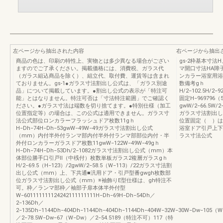
左ページから抽出された内容
右ページから抽出
商品の色は、印刷の特性上、実物とは多少異なる場合がござい
gs-2枠基本寸法
ますのでご了承ください。掲載価格には、消費税、ガラス代
マ開口寸法HA障
（ガラス組込商品を除く）、組立代、取付費、運賃等は含まれ
ンカラー浴室用浴
ておりません。gs-1●ガラス寸法割出し公式は、「ガラス別途
数備考gｈ
品」について掲載しています。●割出し公式の表示が「特注可
H/2−102.5H/2−9
能」とはなりません。特注可否は「寸法特注範囲」でご確認く
固定H−969796（
ださい。●ガラス寸法は端数を切り捨てます。●特別仕様（加工
gwW/2−66.5W/2
位置指定等）の場合は、この公式は適用できません。ガラス寸
ガラス寸法割出し
法公式部位ロンカラーフラッシュドア枚数11gｈ
位置固定（ ）は
H−Dh−74H−Dh−53gwW−49W−49ガラス寸法割出し公式
浴室ドア引戸上下
（mm）内付半外付ランマ部内付半外付ランマ部部位内付・半
ラス寸法公式
外付ロンカラーガラスドア枚数11gwW−122W−49W−49gｈ
H−Dh−74H−Dh−53Dh/2−1082ガラス寸法割出し公式（mm）本
体部位勝手口引戸Ⅱ（中桟付）枚数単板ガラス2複層ガラスgｈ
H/2−69.5（H−123）/2gwW/2−58.5（W−113）/22ガラス寸法割
出し公式（mm）上、下共通■汎用ドア・引戸型番gwgh枚数部
位ガラス寸法割出し公式（mm）※袖飾りE型仕様は、gh特注不
可。枠／ランマ部枠／袖部子扉本体半外付型
W−601111111124242111111111H−Dh−69H−Dh−54Dh／
2−136Dh／
2−135Dh−1144Dh−404Dh−1144Dh−404Dh−1144Dh−404W−32W−30W−Dw−105（
／2−78.5W−Dw−67（W−Dw）／2−54.5189（特注不可）117（特