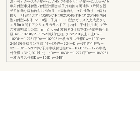
注不可）Dw−304子扉w−285145（特注不可）子扉w−285Dw−616
半外付型半外付型内付型片開き親子片袖飾り両袖飾り片開き親
子片袖飾り両袖飾り片袖飾り ※両袖飾り ※片袖飾り ※両袖
飾り ※12型13型14型20型01P型02型04型11P型12型14型内付
型内付型●本体15〜18型、子扉03・13型はガラス入完成品クリ
エラR■玄関ドアクリエラガラスドア（内付、半外付共通）ガラ
ス寸法割出し公式（mm）gwgh枚数ＰG仕様本体/子扉中桟付仕
様Dwー102Dh/2ー1752中桟付仕様（Dh2,201以上）上Dwー
102Dhー1,2751下Dwー1029251一枚ガラス仕様Dwー102Dhー
2461SG仕様ランマ部半外付枠Wー60HーDhー691内付枠Wー
32HーDhー521本体/子扉中桟付仕様Dwー106Dh/2ー1772中桟
付仕様（Dh2,201以上）上Dwー106Dhー1,2771下Dwー1069231
一枚ガラス仕様Dwー106Dhー2481