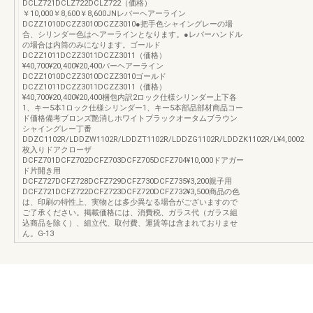
DCLZ721DCLZ722DCLZ722（価格）
￥10,000￥8,600￥8,600JNレバーヘアーライン
DCZZ1010DCZZ3010DCZZ3010●把手色シャイングレーの場
合、シリンダー色はヘアーラインとなります。●レバーハンドル
の場合は内筒のみになります。ゴールド
DCZZ1011DCZZ3011DCZZ3011（価格）
¥40,700¥20,400¥20,400バーヘアーライン
DCZZ1010DCZZ3010DCZZ3010ゴールド
DCZZ1011DCZZ3011DCZZ3011（価格）
¥40,700¥20,400¥20,400梱包内訳2ロック仕様シリンダー上下各
1、キー5本1ロック仕様シリンダー1、キー5本部品部材商品コー
ド価格備考ブロンズ艶消しホワイトブラックオータムブラウン
シャイングレー丁番
DDZC1102R/LDDZW1102R/LDDZT1102R/LDDZG1102R/LDDZK1102R/L¥4,0002
枚入りドアクローザ
DCFZ701DCFZ702DCFZ703DCFZ705DCFZ704¥10,000ドアガー
ド片開き用
DCFZ727DCFZ728DCFZ729DCFZ730DCFZ735¥3,200親子用
DCFZ721DCFZ722DCFZ723DCFZ720DCFZ732¥3,500商品の色
は、印刷の特性上、実物とは多少異なる場合がございますので
ご了承ください。掲載価格には、消費税、ガラス代（ガラス組
込商品を除く）、組立代、取付費、運賃等は含まれておりませ
ん。G-13