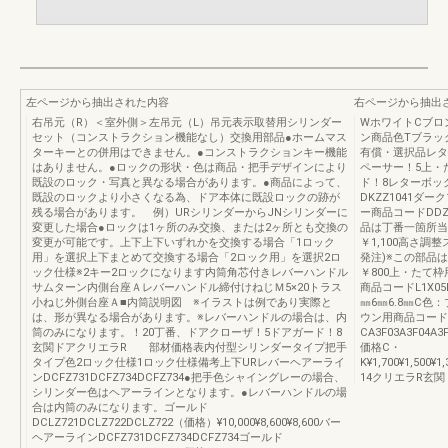
左ページから抽出された内容
右ページから抽出
右吊元（R）＜室外側＞左吊元（L）吊元表示取替用シリンダー
WホワイトCブロ
セット（コンストラクション機能なし）交換用部品●ホームマス
ン商品色Tブラック
ターキーとの併用はできません。●コンストラクションキー機能
有償・選択品レタ
はありません。●ロックの形状・色は商品・把手デザインにより
ペーサー！5上・
既設のロック・写真と異なる場合があります。●商品によって、
ド！8レターボッ
既設のロックより小さくなる為、ドア本体に既設ロックの跡が
DKZZ1041ダー
残る場合があります。 例）URシリンダーからJNシリンダーに
ー商品コードDDZ
変更した場合●ロックは1ヶ所のみ交換、または2ヶ所とも交換の
品は丁番一箇所当
変更が可能です。上下上下いずれかを交換する場合「1ロック
￥1,100高さ調整
用」を選択上下まとめて交換する場合「2ロック用」を選択2ロ
発注)※この部品
ック仕様※2キー2ロックになります内筒角芯付きレバーハンドル
￥800上・たて枠
サムターン内側台座Ａレバーハンドル締付けねじＭ5×20トラス
商品コードL1X05L
小ねじ外側台座Ａ■内筒説明図 ※イラストは例であり実際と
㎜6㎜6.8㎜C
は、形が異なる場合があります。※レバーハンドルの場合は、内
ウン用商品コード
筒のみになります。！20丁番、ドアクローザ！5ドアガード！8
CA3F03A3F04A3F
玄関ドアクリエラR 部材価格表内付型シリンダータイプ把手
価格C・
タイプ色2ロック仕様1ロック仕様備考上下URレバーヘアーライ
K¥1,700¥1,500¥1,
ンDCFZ731DCFZ734DCFZ734●把手色シャイングレーの場合、
14クリエラR玄関
シリンダー色はヘアーラインとなります。●レバーハンドルの場
合は内筒のみになります。ゴールド
DCLZ721DCLZ722DCLZ722（価格）¥10,000¥8,600¥8,600バー
ヘアーラインDCFZ731DCFZ734DCFZ734ゴールド