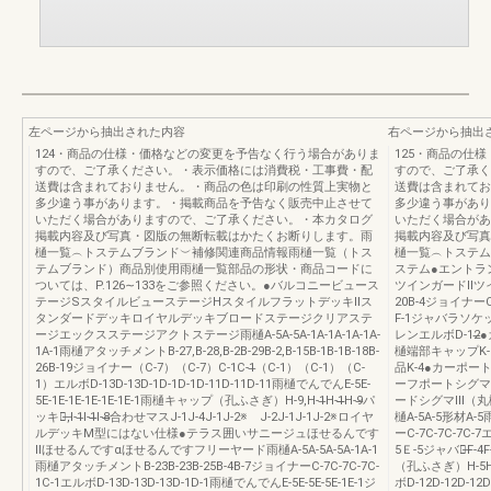
左ページから抽出された内容
右ページから抽出
124・商品の仕様・価格などの変更を予告なく行う場合がありま
125・商品の仕
すので、ご了承ください。・表示価格には消費税・工事費・配
すので、ご了承く
送費は含まれておりません。・商品の色は印刷の性質上実物と
送費は含まれてお
多少違う事があります。・掲載商品を予告なく販売中止させて
多少違う事があり
いただく場合がありますので、ご了承ください。・本カタログ
いただく場合があ
掲載内容及び写真・図版の無断転載はかたくお断りします。雨
掲載内容及び写真
樋一覧︵トステムブランド︶補修関連商品情報雨樋一覧（トス
樋一覧︵トステム
テムブランド）商品別使用雨樋一覧部品の形状・商品コードに
ステム●エントラ
ついては、P.126∼133をご参照ください。●バルコニービュース
ツインガードⅡツイ
テージSスタイルビューステージHスタイルフラットデッキⅡス
20B-4ジョイナーC
タンダードデッキロイヤルデッキブロードステージクリアステ
F-1ジャバラソケッ
ージエックスステージアクトステージ雨樋A-5A-5A-1A-1A-1A-1A-
レンエルボD-12
1A-1雨樋アタッチメントB-27,B-28,B-2B-29B-2,B-15B-1B-1B-18B-
樋端部キャップK-
26B-19ジョイナー（C-7）（C-7）C-1C-1̶（C-1）（C-1）（C-
品K-4●カーポ
1）エルボD-13D-13D-1D-1D-1D-11D-11D-11雨樋でんでんE-5E-
ーフポートシグマ
5E-1E-1E-1E-1E-1E-1雨樋キャップ（孔ふさぎ）H-9,H-1̶H-1̶̶̶H-9̶パ
ードシグマⅢ（丸
ッキン̶,I-1̶I-1̶̶I-8̶̶合わせマスJ-1J-4J-1J-2※ J-2J-1J-1J-2※ロイヤ
樋A-5A-5形材A-
ルデッキM型にはない仕様●テラス囲いサニージュほせるんです
ーC-7C-7C-7C-
Ⅱほせるんですαほせるんですフリーヤード雨樋A-5A-5A-5A-1A-1
5Ｅ-5ジャバラ̶F-
雨樋アタッチメントB-23B-23B-25B-4B-7ジョイナーC-7C-7C-7C-
（孔ふさぎ）H-5H-5
1C-1エルボD-13D-13D-13D-1D-1雨樋でんでんE-5E-5E-5E-1E-1ジ
ボD-12D-12D-