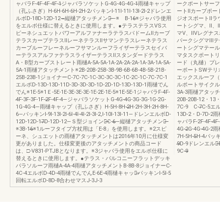
ャバラF-4F-4F-4F-1̶ジャバラソケットG-4G-4G-4G-1̶雨樋キャップ
ークポートサーフ
（孔ふさぎ）H-6H-6H-6H-2H-2パッキンI-11I-11I-13I-2I-2ドレンエ
ートⅡカーブポー
ルボD-18D-12D-12―̶縦樋アタッチメント̶̶―※ B-16̶※ジャバラ使用
ジオスポートⅡラ
をエルボ仕様に替えるときに使用します。●テラステラスVSス
ートシグマ、Ⅱ、
ピーネシュエットパワーアルファナーラテラスパドームⅡカーブ
マV、ⅡVレグナ
テラスカーブテラスⅡレーネテラスⅡサマンテラスレーネテラス
パークシグマⅢテ
カーブルーフレーネルーフサマンルーフライザーテラスセイバ
ートシグマテール
ーテラスアルファテラスライザーテラスⅡスタンダードテラス
マタスクポートリ
A・B型カーブストレート雨樋A-5A-5A-1A-2A-2A-2A-1A-3A-1A-5A-
ード（丸樋）プレ
5A-1雨樋アタッチメント※2B-20B-25B-3B-9B-6B-6B-4B-5B-21B-
ーポートSWテリ
25B-23B-1ジョイナーC-7C-7C-1C-3C-3C-3C-1C-2C-1C-7C-7C-1
エックスルーフ（
エルボD-13D-13D-11D-3D-3D-3D-1D-2D-1D-13D-13D-1雨樋でん
ルポートサイクルポート雨
でん※1E-5※1Ｅ-5E-1E-3E-3E-3E-1E-2E-1E-5※1E-5E-1ジャバラF-4F-
3A-3雨樋アタッチメント
4̶̶F-3F-3F-1F-2̶F-4F-4―ジャバラソケットG-4G-4̶̶G-3G-3G-1G-2G-
20B-20B-12・13
1G-4G-4―雨樋キャップ（孔ふさぎ）H-5H-8H-2̶̶̶H-2H-3H-2H-8H-
7C-9 C-7̶C-5エル
6―パッキンI-9I-13I-2I-6I-4I-4I-2I-3I-2,I-10I-13I-11―ドレンエルボD-
13D-2・D-7D-2雨樋
12D-12D-17̶̶̶̶̶̶D-12D-12―Ｓ型ジョイント̶̶̶C-6̶̶̶̶̶̶̶―縦樋アタッチメント̶̶̶̶̶̶
ャバラF-2F-4F-4̶̶F
※3B-16̶̶̶̶̶※1ルーフタイプ方杖用は「E-8」を使用します。※2スピ
4G-2̶G-4G-4̶G
ーネ、シュエットの雨樋アタッチメントは2016年10月に仕様変
7H-5H-5̶H-4パッキンI-7
更がありました。仕様変更後のアタッチメントの商品コード
9̶̶̶̶D-9ドレンエルボ̶̶D
は、□-V831-PTJBとなります。※3ジャバラ使用をエルボ仕様に
9C-9̶̶
替えるときに使用します。●テラス・バルコニーフラットデッキ
パラソルーフ雨樋A-4A-4雨樋アタッチメントB-8B-8ジョイナーC-
4C-4エルボD-4D-4雨樋でんでんE-6E-4雨樋キャップ̶̶パッキンI-5I-5
回転エルボD-8D-8合わせマスJ-3J-3