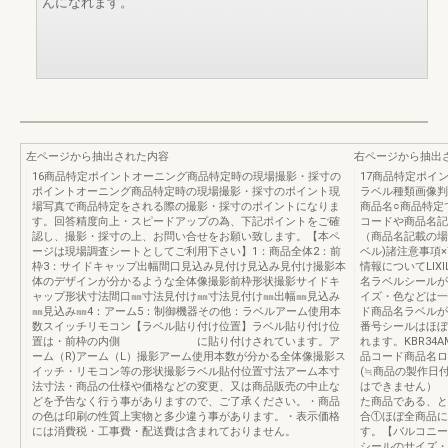
んになれます。
左ページから抽出された内容
右ページから抽出
16商品特定ポイントオーニング商品特定時の現場撮影・採寸の
17商品特定ポイ
ポイントオーニング商品特定時の現場撮影・採寸のポイント現
ラベル種類画像判
場写真で商品特定をされる際の撮影・採寸のポイントになりま
商品名○商品特定
す。回答精度向上・スピードアップの為、下記ポイントをご確
コードや商品名記
認し、撮影・採寸の上、お問い合せをお願い致します。【本ペ
（商品名記載の場
ージは現場調査シートとしてご利用下さい】1：商品全体2：前
ベル)諸注意事項
枠3：サイドキャップ出幅間口見込み見付け見込み見付け撮影本
情報についてLI
体のデザインが分かるような全体像撮影前枠形状撮影サイドキ
名ラベルシールが
ャップ形状寸法間口㎜寸法見付け㎜寸法見付け㎜出幅㎜見込み
イズ・色などは一
㎜見込み㎜4：アーム5：制御機器その他：ラベルアーム使用本
ド商品名ラベルが
数スイッチリモコン【ラベル貼り付け位置】ラベル貼り付け位
番号シールはほぼ
置は・前枠の内側 に貼り付けされています。ア
れます。KBR34A
ーム（R)アーム（L）撮影アーム使用本数が分かる全体像撮影ス
品コード商品名ロ
イッチ・リモコン等の形状撮影ラベル貼付位置寸法アーム本寸
(≒商品の製作日
法寸法・商品の仕様や価格などの変更、又は商品販売の中止な
はできません） 
どを予告なく行う事がありますので、ご了承ください。・商品
た商品である、と
の色は印刷の性質上実物と多少違う事があります。・表示価格
合①ほぼ全商品に
には消費税・工事費・配送費は含まれておりません。
す。【バルコニー
シールのサイズ・