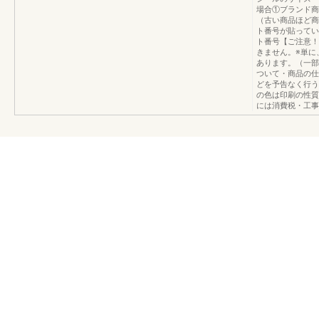
場合①ブランド商
（古い商品ほど商
ト番号が貼ってい
ト番号【ご注意！
きません。※単に
あります。（一部
ついて・商品の仕
どを予告なく行う
の色は印刷の性質
には消費税・工事