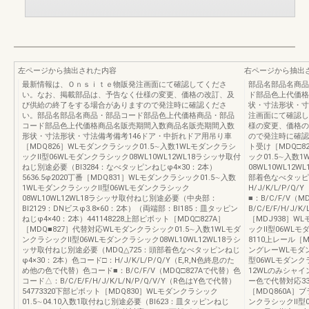
左ページから抽出された内容
右ページから抽出
最新情報は、Ｏｎｓｉｔｅ物販発注画面にて確認してくださ
部品名部品名商品
い。なお、掲載部品は、予告なく仕様の変更、価格の改訂、及
ド部品色上代価格
び供給の終了をする場合がありますので発注時に確認くださ
状・寸法形状・寸
い。部品名部品名商品・部品コード部品色上代価格商品・部品
注画面にて確認し
コード部品色上代価格商品名販売期間入数商品名販売期間入数
様の変更、価格の
形状・寸法形状・寸法備考備考146ドア・中折れドア用吊り車
ので発注時に確認
［MDQ826］WLモダンクラシック01.5∼入数1WLモダンクラシ
ト受け［MDQ□8
ックⅡ型06WLモダンクラシック08WL10WL12WL18ラシッサ取付
ック01.5∼入数
ねじ別途必要（BI3284：なべタッピンねじφ4×30：2本）
08WL10WL12
5636.5φ2020丁番［MDQ831］WLモダンクラシック01.5∼入数
部着色なべタッピ
1WLモダンクラシックⅡ型06WLモダンクラシック
H/J/K/L/P/
08WL10WL12WL18ラシッサ取付ねじ別途必要（中央部：
■：B/C/F/V（
BI2129：DNビスφ3.8×60：2本）（両端部：BI185：皿タッピン
B/C/E/F/H/J
ねじφ4×40：2本）441148228上部ピボット［MDQ□827A］
［MDJ938］W
［MDQ■827］代替対応WLモダンクラシック01.5∼入数1WLモダ
ックⅡ型06WLモダ
ンクラシックⅡ型06WLモダンクラシック08WL10WL12WL18ラシ
8110上レール［
ッサ取付ねじ別途必要（MDQ△725：頭部着色なべタッピンねじ
ングレーWLモダン
φ4×30：2本）色コード□：H/J/K/L/P/Q/Y（E,R,N色終息のた
型06WLモダンクラ
め他の色で代替）色コード■：B/C/F/V（MDQ□827Aで代替）色
12WLのみシャ
コード△：B/C/E/F/H/J/K/L/N/P/Q/V/Y（R色はY色で代替）
ー色で代替対応33.
54773320下部ピボット［MDQ830］WLモダンクラシック
［MDQ860A］
01.5∼04.10入数1取付ねじ別途必要（BI623：皿タッピンねじ
ンクラシックⅡ型0