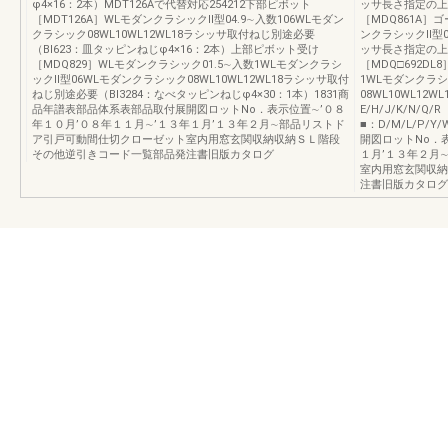
φ4×16：2本）MDT126Aで代替対応254212下部ピボット
ッサ長さ指定の上、
［MDT126A］WLモダンクラシックⅡ型04.9∼入数106WLモダン
［MDQ861A］
クラシック08WL10WL12WL18ラシッサ取付ねじ別途必要
ンクラシックⅡ型0
（BI623：皿タッピンねじφ4×16：2本）上部ピボット受け
ッサ長さ指定の上、
［MDQ829］WLモダンクラシック01.5∼入数1WLモダンクラシ
［MDQ□692DL8
ックⅡ型06WLモダンクラシック08WL10WL12WL18ラシッサ取付
1WLモダンクラシ
ねじ別途必要（BI3284：なべタッピンねじφ4×30：1本）1831商
08WL10WL12
品年譜表部品体系表部品取付展開図ロットNo．表示位置∼’０８
E/H/J/K/N/
年１０月’０８年１１月∼’１３年１月’１３年２月∼部品リストド
■：D/M/L/P/
ア引戸可動間仕切クローゼット室内用窓玄関収納収納ＳＬ階段
開図ロットNo．
その他逆引きコード一覧部品発注書旧版カタログ
１月’１３年２月
室内用窓玄関収納
注書旧版カタログ