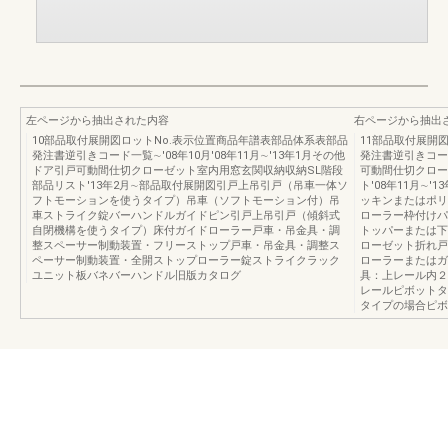
左ページから抽出された内容
右ページから抽出
10部品取付展開図ロットNo.表示位置商品年譜表部品体系表部品
11部品取付展開
発注書逆引きコード一覧∼'08年10月'08年11月∼'13年1月その他
発注書逆引きコード
ドア引戸可動間仕切クローゼット室内用窓玄関収納収納SL階段
可動間仕切クロー
部品リスト'13年2月∼部品取付展開図引戸上吊引戸（吊車一体ソ
ト'08年11月∼
フトモーションを使うタイプ）吊車（ソフトモーション付）吊
ッキンまたはポリ
車ストライク錠バーハンドルガイドピン引戸上吊引戸（傾斜式
ローラー枠付けパ
自閉機構を使うタイプ）床付ガイドローラー戸車・吊金具・調
トッパーまたは下
整スペーサー制動装置・フリーストップ戸車・吊金具・調整ス
ローゼット折れ戸
ペーサー制動装置・全開ストップローラー錠ストライクラック
ローラーまたはガ
ユニット板バネバーハンドル旧版カタログ
具：上レール内２
レールピボットタ
タイプの場合ピボ