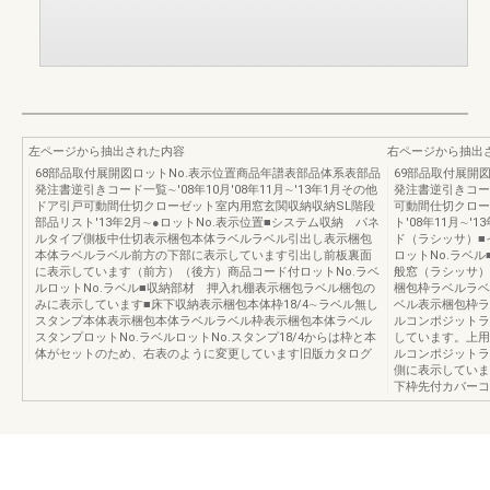
左ページから抽出された内容
右ページから抽出
68部品取付展開図ロットNo.表示位置商品年譜表部品体系表部品
69部品取付展開
発注書逆引きコード一覧∼'08年10月'08年11月∼'13年1月その他
発注書逆引きコード
ドア引戸可動間仕切クローゼット室内用窓玄関収納収納SL階段
可動間仕切クロー
部品リスト'13年2月∼●ロットNo.表示位置■システム収納 パネ
ト'08年11月∼
ルタイプ側板中仕切表示梱包本体ラベルラベル引出し表示梱包
ド（ラシッサ）■
本体ラベルラベル前方の下部に表示しています引出し前板裏面
ロットNo.ラベ
に表示しています（前方）（後方）商品コード付ロットNo.ラベ
般窓（ラシッサ）
ルロットNo.ラベル■収納部材 押入れ棚表示梱包ラベル梱包の
梱包枠ラベルラベ
みに表示しています■床下収納表示梱包本体枠18/4∼ラベル無し
ベル表示梱包枠ラ
スタンプ本体表示梱包本体ラベルラベル枠表示梱包本体ラベル
ルコンポジットラ
スタンプロットNo.ラベルロットNo.スタンプ18/4からは枠と本
しています。上用
体がセットのため、右表のように変更しています旧版カタログ
ルコンポジットラ
側に表示していま
下枠先付カバーコ