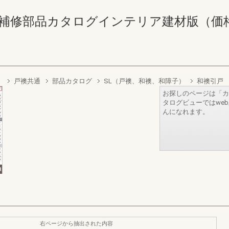
補修部品カタログインテリア建材版（価格なし） 
）
戸襖共通
部品カタログ
SL（戸襖、和襖、和障子）
和襖引戸
お探しのページは「カ
タログビューではwe
んになれます。
右ページから抽出された内容