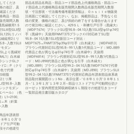
してくださ
部品名部品名商品・部品コード部品色上代価格商品・部品コー
格の改訂、及
ド部品色上代価格商品名販売期間入数商品名販売期間入数形
確認くださ
状・寸法形状・寸法備考備考最新情報は、Ｏｎｓｉｔｅ物販発
格商品・部品
注画面にて確認してください。なお、掲載部品は、予告なく仕
販売期間入数
様の変更、価格の改訂、及び供給の終了をする場合があります
黒縁横用1.5
ので発注時に確認ください。429ＳＬ・和襖引戸引手（黒縁大）
型SLⅢ型GLⅡ型
［MDPT674］ブラックSLⅠ型95.8∼04.10入数1SLⅡ型φ51φ74引
L12SLリノバ
手（黒縁中）天袋用FNMT375ブラックﾒﾝﾃ対応終了SLⅠ型
5黒縁縦用2ミリ
95.8∼04.10入数1SLⅡ型新旧コード対比：
5.8∼入数1SLⅡ
MDPT675→FNMT375φ39φ51引手（白木縁大）［MDPA813］
クモダン
ブラウン代替対応SLⅠ型95.8∼99.1入数1代替品コード：MDJ889
008SLより黒縁対
代替品と色が異なるφ51φ74引手（白木縁中）天袋用
4AL1］白木縁
［MDPA814］ブラウン代替対応SLⅠ型95.8∼99.1入数1代替品コ
クラシックGLク
ード：MDJ890代替品と色が異なる引手（白木縁大）
コード□：P（クリ
［MDJ889］ブラウンSLⅡ型99.2∼04.10入数1MDPT674で代替
P色で代替
対応φ51φ74引手（白木縁中）天袋用［MDJ890］ブラウンSLⅡ
BS樹脂
型99.2∼04.10入数1FNMT375で代替対応商品年譜表部品体系表
用2ミリ厚
部品取付展開図ロットNo．表示位置∼’０８年１０月’０８年１１
Ⅰ型95.8∼入数
月∼’１３年１月’１３年２月∼部品リストドア引戸可動間仕切ク
ラシックモダン
ローゼット室内用窓玄関収納収納ＳＬ階段その他逆引きコード
クリエペール）（色
一覧部品発注書旧版カタログ
L1=2100、
樹脂→木（針葉
1∼入数
3814商品年譜表部
０８年１０月’０
トドア引戸可動
段その他逆引