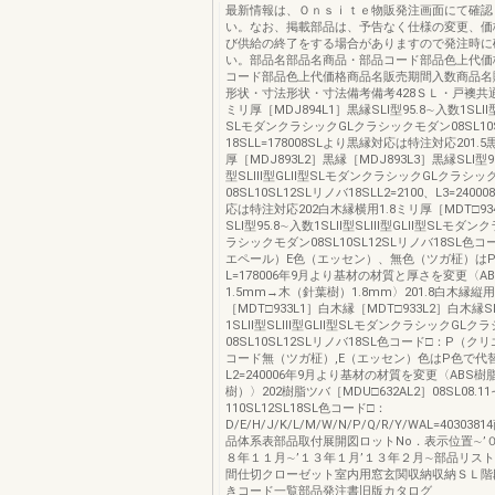
最新情報は、Ｏｎｓｉｔｅ物販発注画面にて確認
い。なお、掲載部品は、予告なく仕様の変更、価
び供給の終了をする場合がありますので発注時に
い。部品名部品名商品・部品コード部品色上代価
コード部品色上代価格商品名販売期間入数商品名
形状・寸法形状・寸法備考備考428ＳＬ・戸襖共通
ミリ厚［MDJ894L1］黒縁SLⅠ型95.8∼入数1SLⅡ
SLモダンクラシックGLクラシックモダン08SL10S
18SLL=178008SLより黒縁対応は特注対応201.
厚［MDJ893L2］黒縁［MDJ893L3］黒縁SLⅠ型9
型SLⅢ型GLⅡ型SLモダンクラシックGLクラシッ
08SL10SL12SLリノバ18SLL2=2100、L3=240
応は特注対応202白木縁横用1.8ミリ厚［MDT□93
SLⅠ型95.8∼入数1SLⅡ型SLⅢ型GLⅡ型SLモダン
ラシックモダン08SL10SL12SLリノバ18SL色
エペール）E色（エッセン）、無色（ツガ柾）は
L=178006年9月より基材の材質と厚さを変更〈A
1.5mm→木（針葉樹）1.8mm〉201.8白木縁縦
［MDT□933L1］白木縁［MDT□933L2］白木縁SL
1SLⅡ型SLⅢ型GLⅡ型SLモダンクラシックGLク
08SL10SL12SLリノバ18SL色コード□：P（
コード無（ツガ柾）,E（エッセン）色はP色で代替）
L2=240006年9月より基材の材質を変更〈ABS
樹）〉202樹脂ツバ［MDU□632AL2］08SL08.1
110SL12SL18SL色コード□：
D/E/H/J/K/L/M/W/N/P/Q/R/Y/WAL=4030
品体系表部品取付展開図ロットNo．表示位置∼’
８年１１月∼’１３年１月’１３年２月∼部品リス
間仕切クローゼット室内用窓玄関収納収納ＳＬ階
きコード一覧部品発注書旧版カタログ