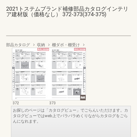
2021トステムブランド補修部品カタログインテリ
ア建材版（価格なし） 372-373(374-375)
部品カタログ
収納
棚ダボ・棚受け
372
373
お探しのページは「カタログビュー」でごらんいただけます。カ
タログビューではweb上でパラパラめくりながらカタログをごら
んになれます。