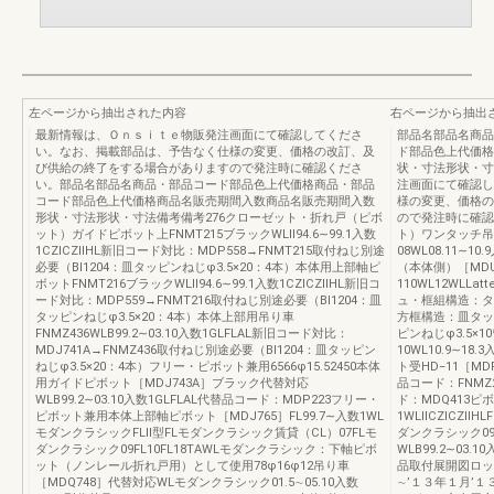
左ページから抽出された内容
右ページから抽出
最新情報は、Ｏｎｓｉｔｅ物販発注画面にて確認してくださ
部品名部品名商品
い。なお、掲載部品は、予告なく仕様の変更、価格の改訂、及
ド部品色上代価格
び供給の終了をする場合がありますので発注時に確認くださ
状・寸法形状・寸
い。部品名部品名商品・部品コード部品色上代価格商品・部品
注画面にて確認し
コード部品色上代価格商品名販売期間入数商品名販売期間入数
様の変更、価格の
形状・寸法形状・寸法備考備考276クローゼット・折れ戸（ピボ
ので発注時に確認
ット）ガイドピボット上FNMT215ブラックWLⅡ94.6∼99.1入数
ト）ワンタッチ吊
1CZⅠCZⅡHL新旧コード対比：MDP558→FNMT215取付ねじ別途
08WL08.11∼
必要（BI1204：皿タッピンねじφ3.5×20：4本）本体用上部軸ピ
（本体側）［MDU54
ボットFNMT216ブラックWLⅡ94.6∼99.1入数1CZⅠCZⅡHL新旧コ
110WL12WLL
ード対比：MDP559→FNMT216取付ねじ別途必要（BI1204：皿
ュ・框組構造：タッ
タッピンねじφ3.5×20：4本）本体上部用吊り車
方框構造：皿タッ
FNMZ436WLB99.2∼03.10入数1GLFLAL新旧コード対比：
ピンねじφ3.5×
MDJ741A→FNMZ436取付ねじ別途必要（BI1204：皿タッピン
10WL10.9∼18.
ねじφ3.5×20：4本）フリー・ピボット兼用6566φ15.52450本体
ト受HD−11［MD
用ガイドピボット［MDJ743A］ブラック代替対応
品コード：FNM
WLB99.2∼03.10入数1GLFLAL代替品コード：MDP223フリー・
ド：MDQ413ピボッ
ピボット兼用本体上部軸ピボット［MDJ765］FL99.7∼入数1WL
1WLⅡCZⅠCZⅡ
モダンクラシックFLⅡ型FLモダンクラシック賃貸（CL）07FLモ
ダンクラシック09F
ダンクラシック09FL10FL18TAWLモダンクラシック：下軸ピボ
WLB99.2∼03
ット（ノンレール折れ戸用）として使用78φ16φ12吊り車
品取付展開図ロッ
［MDQ748］代替対応WLモダンクラシック01.5∼05.10入数
∼’１３年１月’