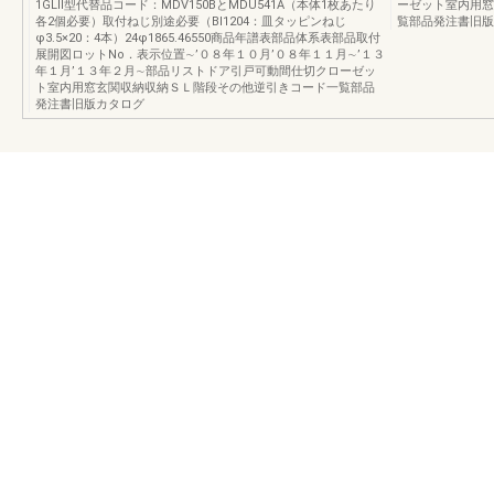
1GLⅡ型代替品コード：MDV150BとMDU541A（本体1枚あたり
ーゼット室内用窓
各2個必要）取付ねじ別途必要（BI1204：皿タッピンねじ
覧部品発注書旧版
φ3.5×20：4本）24φ1865.46550商品年譜表部品体系表部品取付
展開図ロットNo．表示位置∼’０８年１０月’０８年１１月∼’１３
年１月’１３年２月∼部品リストドア引戸可動間仕切クローゼッ
ト室内用窓玄関収納収納ＳＬ階段その他逆引きコード一覧部品
発注書旧版カタログ