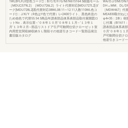
1WLBFLFLⅡ型色コード□：B/C/E/F/G/M/N615164.5樹脂モール
WA/DJ/DM/DN
［MDU□579L2］［MDU726L2］ライト代替対応[MDU727L2]ダ
DH→MM、DL/D
ーク[MDU728L2]黒代替対応08WL08.11∼12.11入数110WL色コ
［MDW467］代
ード□：J/K/Y（R色はY色で代替）L=2400ライト、黒色終息の
MEA830取付ね
ため他色で代替55.54.5商品年譜表部品体系表部品取付展開図ロ
φ4×35：2本）樹
ットNo．表示位置∼’０８年１０月’０８年１１月∼’１３年１
じ付属（BI161
月’１３年２月∼部品リストドア引戸可動間仕切クローゼット室
譜表部品体系表部
内用窓玄関収納収納ＳＬ階段その他逆引きコード一覧部品発注
０月’０８年１１
書旧版カタログ
戸可動間仕切クロ
他逆引きコード一