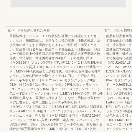
左ページから抽出された内容
右ページから抽出
最新情報は、Ｏｎｓｉｔｅ物販発注画面にて確認してくださ
部品名部品名商品
い。なお、掲載部品は、予告なく仕様の変更、価格の改訂、及
ド部品色上代価格
び供給の終了をする場合がありますので発注時に確認くださ
状・寸法形状・寸
い。部品名部品名商品・部品コード部品色上代価格商品・部品
注画面にて確認し
コード部品色上代価格商品名販売期間入数商品名販売期間入数
様の変更、価格の
形状・寸法形状・寸法備考備考244引戸・その他明り採り
ので発注時に確認
［MDSB361］ブロンズ代替対応FLⅡ型02.10∼12.11入数1FLモダ
［MDU□632AL2］
ンクラシック賃貸（CL）07FLモダンクラシック09FL代替品コー
12FL12WLLat
ド：MDVY144A代替品とは外観形状、色が異なる両側から押す
D/E/H/J/K/L/
ようにしながら回転させ取付けドアは右回し、引戸は左回し
パッキン［MDU□
28∼35φ37明り採り［MDT□147］WLモダンクラシックⅡ型
06WLモダンクラシ
04.9∼14.12入数1GLクラシックモダン06WLモダンクラシック
ド：MDJ■571L2,
07GLクラシックモダン08WL色コード□：G（サテンゴールド）
ド□：E/H/J/K/
色コード□:Y（ファインシルバー）はMDVY144Aで代替（但し外
トにつき2本必要3
観形状が異なる）両側から押すようにしながら回転させ取付け
［MDJ□571L3］1
ドアは右回し、引戸は左回し28∼35φ37明り採り
LatteoVINTI
［MDV□144A］10WL10.9∼19.3入数110FL12FL12WL大開口建具
P色、N色はL色で代
リノバLatteoVINTIA色コード□：Y（ファインシルバー）/C（シ
ットにつき2本必
ャインニッケル）明り採り［MEA192B］ホワイト[MEA502A]グ
品色対比：D/S
レー18ラシッサ18.4∼入数119大開口建具19リノバ21ラシッサ
□-0001-MAT1
UD対応戸厚：33㎜、35㎜片面1個で1コードのため、取り換える
色コード□：YY/P
場合は2個手配換気ガラリ［MDP□530A］HL94.6∼05.4入数
ャイングレー）L=