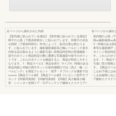
左ページから抽出された内容
右ページから抽出
【室内側に貼られている場合】【室外側に貼られている場合】
室内側の上桟（下
障子の上桟（下図赤枠部分）に貼られています。外障子の召合
桟㎜撮影縦框㎜表
せ部材（下図赤枠部分）年代によって、貼付位置は異なりま
3：特徴のある部
す。に貼られています。撮影撮影撮影高さ幅レールピッチ表示
車等を撮影網戸（
内容を読み取れるように撮影引違い窓商品特定時の現場撮影・
ポイント商品特定
採寸のポイント商品特定の際に重要な写真撮影や採寸のポイン
す。これらのポイ
トです。これらのポイントを確認すると、商品が特定しやすく
ます。1：商品ラ
なります。1：商品ラベル2：商品全体3：サイズ4：特徴のある
引違い窓の情報と
部品内観と外観の両方サッシの室内側開口寸法（高さ・幅・レ
す。【商品ラベル
ールピッチ）を測定クレセント・把手・サブロックを撮影寸法
じ止め下桟にはめ
㎜㎜㎜【商品ラベル例】【商品ラベル例】クレセント把手サブ
じ止め縦框にねじ
ロック【外観写真例】【内観写真例】【内観】高さ幅高さ幅
ア建材エクステリ
窓・シャッター玄関ドア・引戸インテリア建材エクステリア1