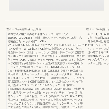
左ページから抽出された内容
右ページから抽出
基本寸法／納まり参考図単体シャッター縮尺：1／
縮尺：1／6E568
6E568G10001AE568 土間 単体シャッターボックスS型 窓
D型 詳細図293237
縦断面図7シャッタ−開口 CH＋
等を取り付ける場
22.523731.547.5176CH246.5302527132020344.5128.542.542.51114.535
い。（シャッター
巾木使分け（W1924以上）GL点検口防湿気密フィルム（別途）
す。）ボックスD
透湿防水シ−ト（別途）シーリング（別途）防水テープ（別売部
違い窓アトモスⅡ
品）ボックスS型縦断面図［半外付型］テラス横断面図［半外付
飾窓NCVオペラ
型］テラスCH、CWはシャッターのH、Wを表わします。防水テ
ラFIX窓汎用ド
－プ(別売部品)透湿防水シ－ト(別途)防湿気密フィルム(別途)シ
ッター土間シャッ
－リング(別途)S型ボックスライン413.613.616シャッター開口
CW－846588128.56525CW16251023.523.5176334410店舗・土
間用引戸・土間用シャッター土間シャッターイタリヤ（半外付
型）単体シャッター［半外付型］テ-横断面図防水テ－プ(別売部
品)透湿防水シ－ト(別途)防湿気密フィルム(別途)シ－リング(別
途)S型ボックスライン413.613.616シャッター開口CW－
846588128.56525CW16251023.523.5176334410店舗・土間用引
戸・土間用シャッター土間シャッターイタリヤ（半外付型）単
体シャッター［半外付型］テラス-横断面図E568G10004B112商
品の色は、印刷の特性上、実物とは多少異なる場合がございま
すのでご了承ください。商品選択時には「カラーサンプル」等
にて色調をご確認ください。掲載価格には、消費税、ガラス代