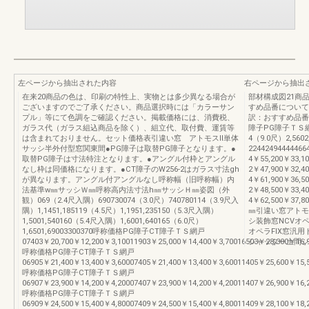
左ページから抽出された内容
右ページから抽出
在来20商品の色は、印刷の特性上、実物とは多少異なる場合が
部材構成図21商
ございますのでご了承ください。商品選択時には「カラーサン
すめ品番について
プル」等にて色調をご確認ください。掲載価格には、消費税、
訳：おすすめ品番
ガラス代（ガラス組込商品を除く）、組立代、取付費、運賃等
障子PG障子ＴＳ網戸●
は含まれておりません。セット価格表引違い窓 アトモスⅡ単体
4（9.0尺）2,5
サッシ半外付型窓関東間●PG障子は取替PG障子となります。●
22442494444466
取替PG障子は寸法特注となります。●アングル付枠とアングル
4￥55,200￥33,10
なし枠は同価格になります。●CT障子のW256-2はガラス寸法gh
2￥47,900￥32,40
が異なります。アングル付アングルなし呼称幅（旧呼称幅）内
4￥61,900￥36,500
法基準w㎜サッシＷ㎜呼称高内法寸法h㎜サッシＨ㎜姿図（外
2￥48,500￥33,40
観）069（2.4尺入隅）690730074（3.0尺）740780114（3.9尺入
4￥62,500￥37,800
隅）1,1451,185119（4.5尺）1,1951,235150（5.3尺入隅）
㎜引違い窓アトモ
1,5001,540160（5.4尺入隅）1,6001,640165（6.0尺）
シ装飾窓NCVオ
1,6501,69003300370呼称価格PG障子CT障子ＴＳ網戸
オペラFIX窓汎
07403￥20,700￥12,200￥3,10011903￥25,000￥14,400￥3,70016503￥28,300￥16,
シャッター土間シ
呼称価格PG障子CT障子ＴＳ網戸
06905￥21,400￥13,400￥3,60007405￥21,400￥13,400￥3,60011405￥25,600￥15,
呼称価格PG障子CT障子ＴＳ網戸
06907￥23,900￥14,200￥4,20007407￥23,900￥14,200￥4,20011407￥26,900￥16,
呼称価格PG障子CT障子ＴＳ網戸
06909￥24,500￥15,400￥4,80007409￥24,500￥15,400￥4,80011409￥28,100￥18,2