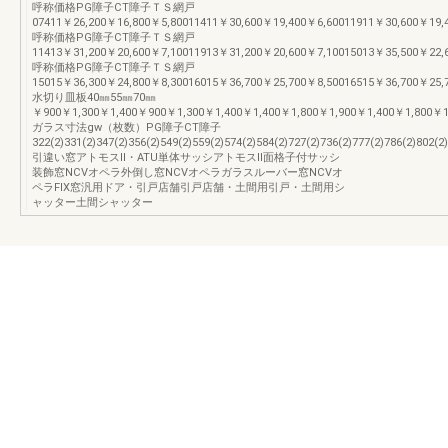
呼称価格PG障子CT障子ＴＳ網戸
07411￥26,200￥16,800￥5,80011411￥30,600￥19,400￥6,60011911￥30,600￥19,4
呼称価格PG障子CT障子ＴＳ網戸
11413￥31,200￥20,600￥7,10011913￥31,200￥20,600￥7,10015013￥35,500￥22,6
呼称価格PG障子CT障子ＴＳ網戸
15015￥36,300￥24,800￥8,30016015￥36,700￥25,700￥8,50016515￥36,700￥25,
水切り皿板40㎜55㎜70㎜
￥900￥1,300￥1,400￥900￥1,300￥1,400￥1,400￥1,800￥1,900￥1,400￥1,800￥1,
ガラス寸法gw（枚数）PG障子CT障子
322(2)331(2)347(2)356(2)549(2)559(2)574(2)584(2)727(2)736(2)777(2)786(2)802(2)
引違い窓アトモスⅡ・ATU単体サッシアトモスⅡ面格子付サッシ
装飾窓NCVオペラ外倒し窓NCVオペラガラスルーバー窓NCVオ
ペラFIX窓汎用ドア・引戸店舗引戸店舗・土間用引戸・土間用シ
ャッター土間シャッター