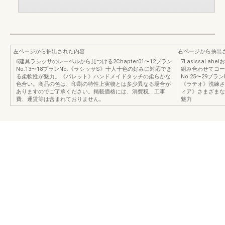
左ページから抽出された内容
右ページから抽出
6建具ラシッサのレーベルから見つける2Chapter01〜12プラン
7LasissaL
No.13〜18プランNo.《ラシッサS》十人十色の好みに対応でき
組み合わせてコー
る柔軟性が魅力。《パレット》ハンドメイドタッチの柔らかな
No.25〜29プ
色合い。商品の色は、印刷の特性上実物とは多少異なる場合が
《ラテオ》洗練さ
ありますのでご了承ください。掲載価格には、消費税、工事
ィア》さまざまな
費、運賃等は含まれておりません。
魅力