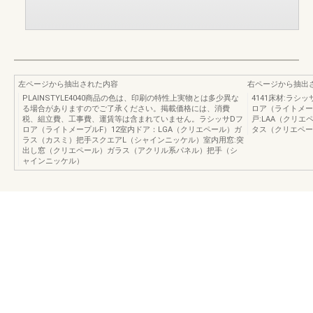
左ページから抽出された内容
右ページから抽出
PLAINSTYLE4040商品の色は、印刷の特性上実物とは多少異な
4141床材:ラ
る場合がありますのでご了承ください。掲載価格には、消費
ロア（ライトメープ
税、組立費、工事費、運賃等は含まれていません。ラシッサDフ
戸:LAA（クリ
ロア（ライトメープルF）12室内ドア：LGA（クリエペール）ガ
タス（クリエペー
ラス（カスミ）把手スクエアL（シャインニッケル）室内用窓:突
出し窓（クリエペール）ガラス（アクリル系パネル）把手（シ
ャインニッケル）