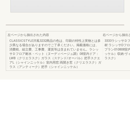
左ページから抽出された内容
右ページから抽出
CLASSICSTYLE洋風3232商品の色は、印刷の特性上実物とは多
3333ラシッサ
少異なる場合がありますのでご了承ください。掲載価格には、
材:ラシッサDフ
消費税、組立費、工事費、運賃等は含まれていません。ラシッ
プラン010808
サＤフロア耐水・ペット（ヌーディベージュ調）08室内ドア：
ッケル）収納:ヴ
LWB（クリエラスク）ガラス（ステンド/オーバル）把手スクエ
ラスク）
アL（シャインニッケル）室内用窓:両開き窓（クリエラスク）ガ
ラス（アンティーク）把手（シャインニッケル）