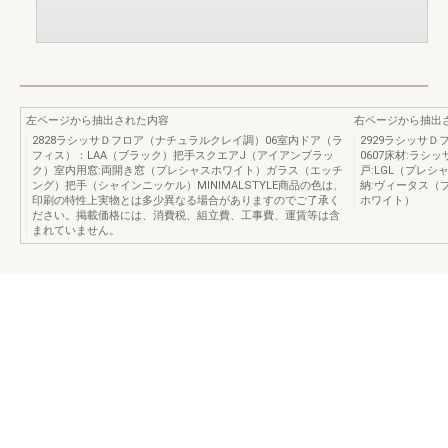
左ページから抽出された内容
右ページから抽出
2828ラシッサＤフロア（ナチュラルクレイ調）06室内ドア（ラ
2929ラシッサ
フィス）：LAA（ブラック）把手スクエアJ（アイアンブラッ
0607床材:ラシ
ク）室内用窓:両開き窓（プレシャスホワイト）ガラス（エッチ
戸:LGL（プレ
ング）把手（シャインニッケル）MINIMALSTYLE商品の色は、
納:ヴィータス（
印刷の特性上実物とは多少異なる場合がありますのでご了承く
ホワイト）
ださい。掲載価格には、消費税、組立費、工事費、運賃等は含
まれていません。