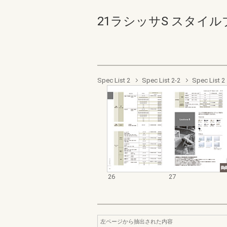
21ラシッサS スタイルブック
Spec List 2
Spec List 2-2
Spec List 2
26
27
左ページから抽出された内容