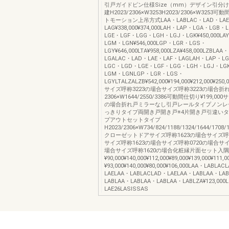
引戸ガイドピン仕様Size（mm）デザイン引分
建H2023/2306×W3253H2023/2306×W325
トモーション上吊方式LAA・LABLAC・LAD・LAE
LAG¥338,000¥374,000LAH・LAP・LGA・LGB
LGE・LGF・LGG・LGH・LGJ・LGK¥450,000LA
LGM・LGN¥546,000LGP・LGR・LGS・
LGY¥646,000LTA¥958,000LZA¥458,000LZBLAA
LGALAC・LAD・LAE・LAF・LAGLAH・LAP・L
LGC・LGD・LGE・LGF・LGG・LGH・LGJ・LG
LGM・LGNLGP・LGR・LGS・
LGYLTALZALZB¥542,000¥194,000¥212,000¥250,00
サイズ呼称3223の場合サイズ呼称3223の場合折
2306×W1644/2550/3386可動間仕切り¥199,00
の場合折れ戸ミラーなし引戸レールタイプノンレ
っきりタイプ両開き戸開き戸※4片開き戸引違い
プアウトセットタイプ
H2023/2306×W734/824/1188/1324/1644/1708/
クローゼットドアサイズ呼称1623の場合サイズ呼称
サイズ呼称1623の場合サイズ呼称0720の場合サイ
場合サイズ呼称1620の場合化粧縁片面セット入
¥90,000¥140,000¥112,000¥89,000¥139,000¥111,
¥93,000¥140,000¥80,000¥106,000LAA・LABLAC
LAELAA・LABLACLAD・LAELAA・LABLAA・LA
LABLAA・LABLAA・LABLAA・LABLZA¥123,000
LAE26LASISSAS