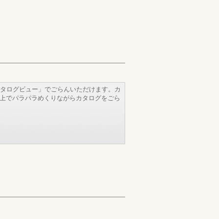
タログビュー」でごらんいただけます。カ
b上でパラパラめくりながらカタログをごら