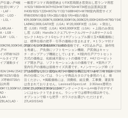
け戸引違い戸4枚
一般窓デコマド両側壁納まりFIX窓両開き窓突出し窓ランマ用窓
3可動間仕切りWソフ
Ｈ923/1800×W347H923×W734H750×W734窓台設置床設置
・LAF・
H430/825/1220×W576/1132/1688H401×W780室内用窓サイズ
・LGC・LGD・
呼称0309の場合1列×2段の場合1列×4段の場合
Y・LGL・
¥39,000¥104,000¥74,000¥58,000¥106,000¥229,000H2405×W780/1540/
LAB¥62,000LGAFIX窓（LGA）¥120,000FIX窓（LGA）＋突出し
・LABLAA・
窓（LGB）FIX窓（LGA）¥243,000FIX窓（LGA）＋上段のみ突出
GA・LGB・
し窓（LGB）HandleスクエアLサークルJサークルBサークルG
KLAY・LGL・
セレクトAセレクトGセレクトHプッシュプル握り玉※掲載価格に
は、標準仕様の把手・引手の価格が含まれます。※１ランマ付ド
0¥298,000¥348,000¥504,000¥254,000¥296,000
アは、ランマ本体LAA・LABの価格です。※2引込み戸は、操作性
れ戸Ｈ
を考慮し、戸先側にソフトモーション機能、戸尻側はキャッ
0サイズ呼称1623
チ・ポップアップ機能としています。※3室内引戸アウトセット
ールタイプす
方式の価格は、化粧縁片面セットの価格です。※4クローゼット
タイプ連動タイ
ドア開き戸は、ソフトモーションありの価格です。※室内ドア、
室内引戸の価格は規格サイズ共通です。※ノンケーシング枠（ド
1824/2446/2542/2716/3376H2023/2306×W734/824/1188/1324/16441708/1824H2306×
アは沓摺なし）、錠なしセット価格を表記しています。それ以
1623の場合
外の仕様については、ラシッサ商品カタログを参照のうえ、発
ズ呼称0720の
注ください。※掲載価格には、消費税、組立費、工事費、運賃等
隅以外用
は含まれておりません。LasissaSSpecList 2-3Glass透明カ
000¥113,000¥161,000¥129,000¥53,000¥53,500
スミエッチングチェッカーアンティークモール※※格子付デザイ
LAD・
ンにはセレクトできません。ラシッサでは標準仕様以外でも、
BLAA・
オプションで様々な把手・ガラスがお選びいただけます。
LZBLACLAD・
27LASISSAS