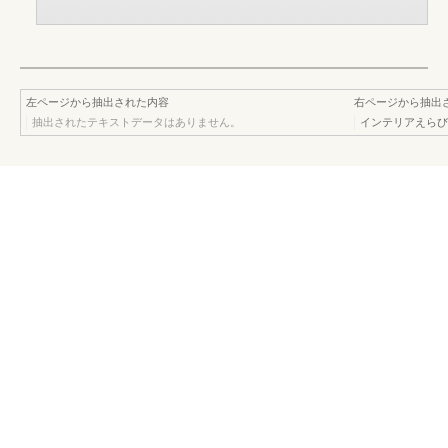
左ページから抽出された内容
右ページから抽出
抽出されたテキストデータはありません。
インテリアえらびInt