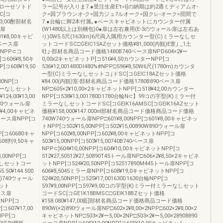
ローせソトド
ラー記号が入りま7.●受注生産E't=l]の納期は約2遇ミディアムオ-
C[コ
ク=因ブラウンオ-ク=国力ジュ7ルオーク=国クレ-オーク=団間で
13,00酎部材名
7.●台輪に脚2本付属｡●ベースキャビネットにカウンター付属
ル扉
(W1480以上は別梱包)0●扉は左右兼用(E-3のウォール扉は左右あ
601¥8,00キャビ
り)0W5.5尺(1630m)6尺両入隅用カウンター型(C)ミラーなしセ
40ベース扉
ットコードSC□GEIC15AZセット価格¥81,000(内観)E萱｣._1土
トNPP⊂コ
吐｣-部材名商品コード価格1480B740ベース扉NPD604×2¥ー
[コ606¥8,50キ
0,00x2キャビネットP[コ516¥4,50カウンターNPP[コ
コ608¥19,50
536¥12,001480Dl480%#NPP□596¥8,50W6尺(1780m)カウンタ
ー型(C)ミラーなしセットコ｣ドSC[コGEIC18AZセット価格
00NP[コ
¥84.00(内観)室-部材名商品コード価格1780B890ベース扉
ミラーなしセット
NP□605×2¥10,00×2キャビネットNPP[コ518¥42,00カウンター
4,00¥13,00
NPP[コ538¥13,001780D1780台輪N⊂】99コの字型(K)ミラー付
90ウォール扉
ミラーなしセットコードSC[コGEIK16AMSC[コGEIK16AZセット
60¥4,00キャビネ
価格¥158,000¥147.000≡l部材名商品コード価格商品コード価格
90ベース扉NPP[コ
740W740ウォール扉NPP□601¥8,00NPP[コ601¥8,00キャビネッ
トNPP[コ502¥15,00NPP[コ502¥15,00890W890ウォール扉
PP[コ60680キャ
NPP[コ602¥8,00NPP[コ602¥8,00キャビネットNPP[コ
608判9,50キャ
503¥15,00NPP[コ503¥15,00740B740ベース扉
NPP⊂]604¥10,00NPP[コ604¥10,00キャビネットNPP[コ
8,00NPP[コ
512¥27,50512¥27,50890T45トール扉NP□606×2¥8,50×2キャビネ
ーなしセットコー
ットNPP[コ524¥20,50NPP[コ52517890M445トール扉NPP[コ
50¥144.500
606¥8,5045ミラー扉NPP[コ608¥19,0キャビネットNPP[コ
)740ウォール
524¥20,50NPP[コ525¥17,001630D1630台輪NPP[コ
ネット
597¥9,00NPP[コ597¥9,00コの字型(K)ミラー付ミラーなしセット
ベース扉
コードSC[コGE1K18BMSC□GEIK18BZセット価格
トNPP[コ
¥158.080¥147,00藍]部材名商品コード価格商品コード価格
[コ607¥17,00
890W(×2)890ウォール扉NP□602×2¥8,00×2NPP□602×2¥8,00×2
NPP[コ
キャビネットNP□503×2¥ー5,00×2NP□503×2¥ー5,00×28908890