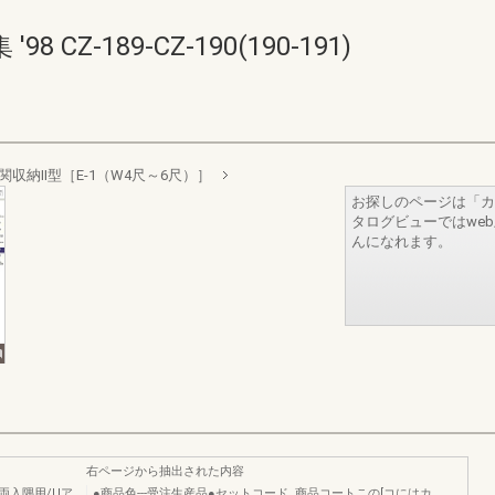
CZ-189-CZ-190(190-191)
関収納II型［E-1（W4尺～6尺）］
お探しのページは「カ
タログビューではwe
んになれます。
右ページから抽出された内容
5尺両入隅用/Uア
●商品色---受注生産品●セットコード､商品コートこの[コにはカ