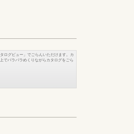
タログビュー」でごらんいただけます。カ
b上でパラパラめくりながらカタログをごら