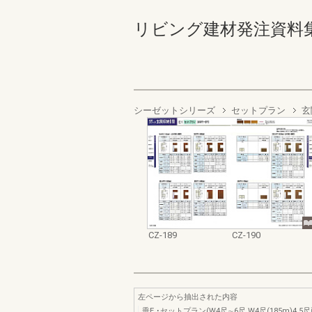
リビング建材発注資料集 '98 
シーゼットシリーズ
セットプラン
玄
CZ-189
CZ-190
左ページから抽出された内容
垂E.･セットプラン(W4尺∼6尺,W4尺(185m)4.