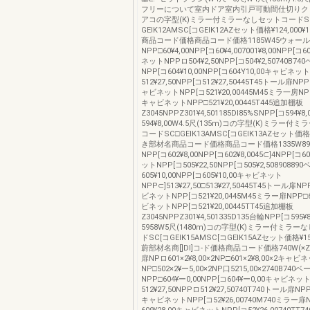
フリーについて室内ドア室内引戸可動間仕切りク
アコの字型(K)ミラー付ミラーなしセットコードS
GEIK12AMSC[コGEIK12AZセット価格¥124,000¥
商品コード価格商品コード価格1185W45ウォー
NPP□60¥4,00NPP[コ60¥4,007001¥8,00NPP[コ
ネットNPPロ504¥2,50NPP[コ504¥2,50740B7
NPP[コ604¥10,00NPP[コ604Y10,00キャビネッ
512¥27,50NPP[コ512¥27,50445T45トール扉NPP
ャビネットNPP[コ521¥20,00445M45ミラ一房NPP[
キャビネットNPP□521¥20,00445T445追加棚板
Z3045NPPZ301¥4,501185Dl85%SNPP[コ594¥8,
594¥8,00W4.5尺(135m)コの字型(K)ミラー付
コードSC□GEIK13AMSC[コGEIK13AZセット価格¥12
き部材名商品コード価格商品コード価格1335W8
NPP[コ602¥8,00NPP[コ602¥8,0045⊂]4NPP[コ
ットNPP[コ505¥22,50NPP[コ505¥2,5089088
605¥10,00NPP[コ605¥10,00キャビネット
NPP⊂]513¥27,50□513¥27,50445T45トール扉N
ビネットNPP[コ521¥20,0445M45ミラー扉NPP□
ビネットNPP[コ521¥20,00445TT45追加棚板
Z3045NPPZ301¥4,501335D135台輪NPP[コ595¥
5958W5尺(1480m)コの字型(K)ミラー付ミラ
ドSC[コGEIK15AMSC[コGEIK15AZセット価格¥155.
蔚部材名商[]Dl]コ-ド価格商品コード価格740W(×Z
扉NPロ601×2¥8,00×2NP□601×2¥8,00×2キャビ
NP□502×2¥ー5,00×2NP口5215,00×2740B740
NPP□604¥ー0,00NPP[コ604¥ー0,00キャビネッ
512¥27,50NPPロ512¥27,50740T740トール扉NPP
キャビネットNPP[コ52¥26,00740M740ミラー扉