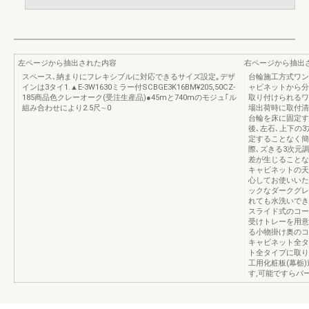
左ページから抽出された内容
右ページから抽出
スペース､納まりにフレキシブルに対応できるサイズ設定｡デザ
台輪施工方式ワン
インは3タイ1.▲E-3W1630ミラー付SCBGE3K16BM¥205,50CZ-
ャビネットから分
185商品色クレーオーク(受注生産品)●45mと740mのモジュ｢ル
取り付けられるワ
組み合わせにより2.5尺∼0
場出荷時に取付清
台輪を床に固定す
後､左石､上下の
定することなく簡
際､ズきる3次元
差が生じることな
キャビネットの天
心してお使いいた
ックなダークグレ
れても水洗いでき
スライド式のコー
受けトレーを用意
る小物掛け奥のコ
キャビネット全タ
ト全タイプに取り
工用化粧板(幕栃
す,可能ですらバ