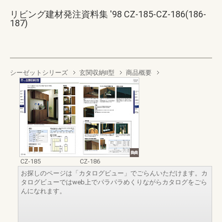
リビング建材発注資料集 '98 CZ-185-CZ-186(186-
187)
シーゼットシリーズ
玄関収納II型
商品概要
CZ-185
CZ-186
お探しのページは「カタログビュー」でごらんいただけます。カ
タログビューではweb上でパラパラめくりながらカタログをごら
んになれます。