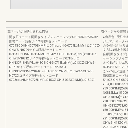
左ページから抽出された内容
右ページから抽出
開き戸ユニット両開きタイプノンケーシングCH-358757/352×2
●商品色---受
部材コード品番サイズ呼称/セットコード
ジュアルオーク=
0709SCDHNN30709NMP[コ041cz-cH-3-0709[コNM(〕□011CZ-
カラ-記号が入りま
CHWS-N0709サイズ呼称/セットコード
文方法●部材別発
0712SC□HNN30712NMP[コ042cz-CH-3-0712⊂]NM()□012CZ-
合(両開きタイプ)デ
CHWS-N071□サイズ呼称/セットコード0718sc[コ
ケーシングタイプサ
HNN30718NMP[コ043CZ-CH-3-0718[コNM()□013CZ-CHWS-
オ-クllcF力ジユPJ
N071サイズ呼称/セットコード0720scロ
824′385.5×212
HNN30720NMP□044CZ-CH-3-0720□NM()[コ014CZ-CHWS-
こ:==⊃乱ノ迅
N0720[コサイズ呼称/セットコード
価格部材コード品番価
0723sc□HNN30723NMP□045CZ-CH-3-0723口NM()□015CZ-
541CZ-CH-3-08
¥ー4,0000812sc
¥39,000NMQ□60
N0812M□¥15,00
CH-3-818M[コ¥4
¥18,5000820sc
HNN31320¥71,00
¥50,000NMP⊂]54
1320M[コ¥72,50
¥21,000NMQ□60
CHWS-N13ZOM[
2231323sc□HNN3