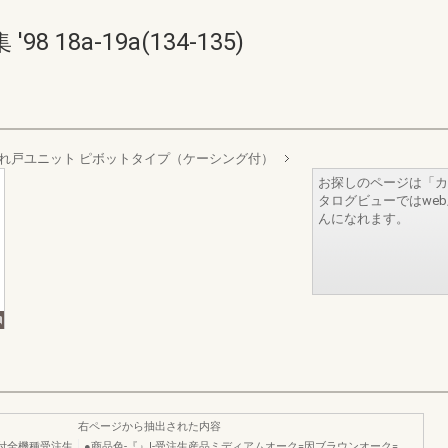
18a-19a(134-135)
れ戸ユニット ピボットタイプ（ケーシング付）
お探しのページは「カ
タログビューではwe
んになれます。
右ページから抽出された内容
ー付全機種受注生
●商品色-『』l-受注生産品ミディアムオーク=因ブラウンオーク=