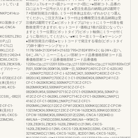
ットしていま
国力ジュ7ルオーク=固クレーオーク=団に:=●部材コ-卜､品番の
口にはカラー記号が入ります｡●受注生産品の納期は約2週間で
NKP□414cz-
7.※部材別発注の場合､ミラー付本体は左右いずれかひとつ選ん
でください｡ご注文方法●ミラー付は全機種受注生産品納期は受
820Mロ装飾タイプ
注後約2週間です乙●ピボットタイプは1セットにミラー付扉を複
wL-CNCA-
数枚使用できますが､セットコード･価格は1枚の設定になってい
ますとミラー位置(ピボットタイプ)ピボット軸側にミラーが付く
CKCS821LZ8ロ
ように取付けしてください｡･●■Iミラー左ミラ一石●ケーシング
cロP△口
●部材別発注の場合●セットコードで発注する場合(ピボットタイ
CF-C1L口
プ)師十瀬lケーシングセット
MKL口CZ-
1178/568×21324′641×21632/795×21824′891×2く仙-)W+♪定/＼
見付け24)2×4
QdこJX/＼》ニー一二も∠ン/部材コード品番価格部材コード品
3□WLCKCS-
番価格部材コード品番価格部材コード品番価格
23LZ8□KS8L-
1220sc□p△□112201320sc□p△□113201620sc□p△□116201820sC□P△□1
飾タイプのケーシ
判01,500¥104,000¥106,500¥一日,500NKP□401CZ-CF-C-620ロ¥2
ード
一,00NKP□702CZ-CF-Cト6ZOM口¥21,500NKP□403CZ-CF-C1-
-0720□CZ-CF-
0820ロ¥2,00NKP□703CZ-C卜C1-0920MD¥24,00NKP□411CZ-
プ在来(見付け
CF-C1-0620KR□¥52,500NKP□713CZ-CFC1-
ロWL-KCS-
0620MKR□¥53,500NKP□415CZ-CF-C1-
0820KRU¥54,500NKP0715CZ-CFC1-0920MKR□¥56,50NKPロ
CKCS8し-082川
412CZ-CF-C1-0620KLロNKP□714CZ-CFC1-0620MKL□NKP口
416CZ-CF-C1-0820KL□NKP□716CZ-CFC1-
-CF-C1-
0920MKL□NKQ□122CZ-CPW120□¥23,500NKQ□302CZ-CPCW-
在来(見付け
13ZOM□¥24,00NKQ□123CZ-CPCW-1620□¥25,00NKQD303CZ-
ロWL-CKCS-
CPCW-1820M□¥26,00NKD□012□22WL-CNCA-120□¥4Dロ
823M□WL-
4WLNA一21¥5D□03WLNA¥D□4WLNA一t¥5KCS-
120LZ82KSLZ8□KS-1620LZ8NKDロ213WL-CKCS-
1620LZ8□NKDロ12WL-CKCS-120L8□NKD□32WL-CKCS8し一
321M□NKD口13WL-CKCS-1620し8□DD13WL-CKCS-1620し