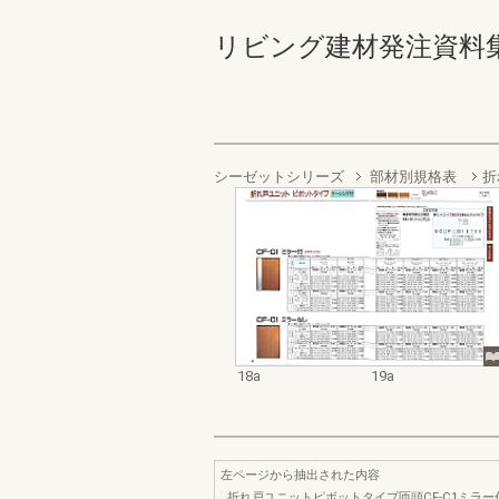
リビング建材発注資料集 '98 
シーゼットシリーズ
部材別規格表
折
18a
19a
左ページから抽出された内容
折れ戸ユニットピボットタイプ匝頭CF-C1ミラ