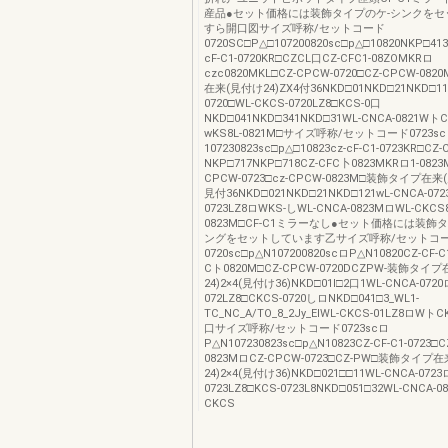
産品●セット価格には装飾タイプのケ-シンクをセ
すら開口図サイズ呼称/セットコード
0720SC□P△□107200820sc□p△□10820NKP□413
cF-C1-0720KR□CZCL口CZ-CFC1-08ZOMKRロ
czc0820MKL□CZ-CPCW-0720□CZ-CPCW-0
在来(見付け24)ZX4付36NKD□01NKD□21NKD□11
0720□WL-CKCS-0720LZ8□KCS-0口
NKD□041NKD□341NKD□31WL-CNCA-0821Wト
wKS8L-0821M□サイズ呼称/セットコード0723s
107230823sc□p△□10823cz-cF-C1-0723KR□CZ-
NKP□717NKP□718CZ-CFC卜0823MKRロ1-0823
CPCW-0723□cz-CPCW-0823M□装飾タイプ在来(
見付36NKD□021NKD□21NKD□121wL-CNCA-072
0723LZ8ロWKS-しWL-CNCA-0823MロWL-CKCS8
0823M□CF-C1ミラーなし●セット価格には装
ングをセットしています乙サイズ呼称/セットコ
0720sc□p△N107200820scロP△N10820CZ-CF-C1
Cト0820M□CZ-CPCW-0720DCZPW-装飾タイ
24)2×4(見付け36)NKD□01I□2口1WL-CNCA-0720
072LZ8□CKCS-0720しロNKD□041□3_WL1-
TC_NC_A/TO_8_2Jy_EIWL-CKCS-01LZ8ロWト
口サイズ呼称/セットコード0723scロ
P△N107230823sc□p△N10823CZ-CF-C1-0723□CZ
0823MロCZ-CPCW-0723□CZ-PW□装飾タイプ
24)2×4(見付け36)NKD□021□□11WL-CNCA-0723
0723LZ8□KCS-0723L8NKD□051□32WL-CNCA-0
CKCS