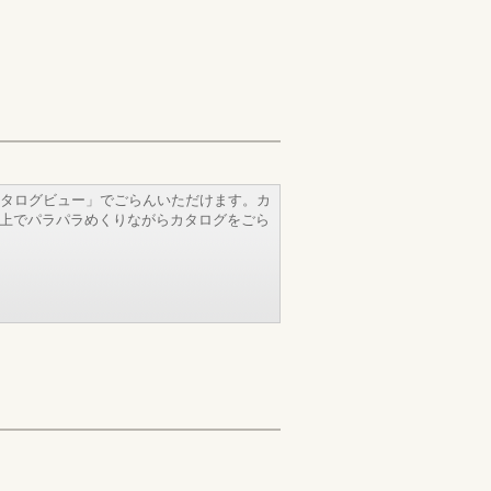
タログビュー」でごらんいただけます。カ
b上でパラパラめくりながらカタログをごら