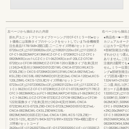
左ページから抽出された内容
右ページから抽出
折れ戸ユニットフリータイプケーシング付CF-C1ミラー付●セッ
●商品色一■-ー受
ト価格には装飾タイプのケ-シンクをセットしていまTo全機種受
カジュアルオーク
注生産品1178/568×2開口図.二一二サイズ呼称/セットコード
にはカラー記号が
0720sc□F△□107200820scDF△□108201220scDF△□11220CZ-
※部材別発注の場
CF-C1-0620□NKP□413NK4CZ-CF-Cト0720KR□1-LCZ-CFCト
ずれかひとつ選んで
0820MKR□czc1-LCZ-CトC1-06ZOKR□czcF-20LCZ-CFCW-
ありません｡ご注
0720□cz-CFCW-0820M□CZ-CFCW-120ロ装飾タイプ在来(見付
注後約2週間でも
け24)2×4(見付け36NKDD01D2D1WL-CNCA-0720ロWLKCS-
せん｡ミラー位置
0720LZ8□トCKCS-0720NKD□041□31WLCNCA-0821M口wL-
ング●部材別発注
KSLZ8□-CKCS8L-0821MNKD□012□2□2wL-CNCA-120□wLKCS-
イプ)匝画+圏†
120LZ8WL-CKCS-1ZOL8□サイズ呼称/セットコード
1324/641×2163
0723sc□F△□107230823sc□F△□I08231223scロF△□11223CZ-C
二:⊃皿.烏払コ評
トCト0623ロCZ-CF-C1-0723KR□CZ-CF-C1-0723LNKP□7178CZ-
封コード品番価格
CFC卜0823MKR□czcFC1-0823MLNKP□41920cz1-0623KRCZ-C
1320SC□F△□113
トC卜0623KLロCZ-CFCW-0723□CZ-CFCW-0823M□cz-CFCW-
0,500¥1日,500¥1
1223□装飾タイプ在来(見付け24)2×4(見付36WL-CNCA-
062M□¥21,500NK
0723□WLKCS-0723LZ8D-CKCS-0723L□NKDD051D3□21wL-
CFCト0920M□¥2
CNCA-0823M□WL-CKSLZ8DWKCS8L-
×Z¥2,00x2NKPロ
0823M□NKD□02DZZ□12wL-CNCA-12WL-KCS-123LZ8□一
CF-C卜0820KR□¥
CKCS-123し8□2571/843×32715/891×33223/795×4開口図サイ
09ZOMKR□¥56,5
ズ呼称/セットコード
0820KRD¥54,50
2620sc□F△□126202720sc□F△D127203320SCロF△ロ13320CZ-
C1-0820KL□NKP