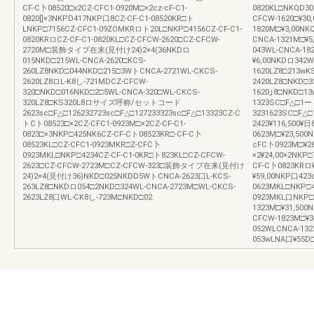
CF-C卜08520□x2CZ-CFC1-0920M□×2cz-cF-C1-
0820KL□NKQD30
0820[]×3NKPD417NKP口8CZ-CF-C1-08520KR□ト
CFCW-1620□¥30
LNKP□7156CZ-CFC1-09ZOMKRロト20L□NKP□4156CZ-CF-C1-
1820M□¥3,00NK
0820KRロCZ-CF-C1-0820KL□CZ-CFCW-2620□CZ-CFCW-
CNCA-1321M□¥5
2720M□装飾タイプ在来(見付け24)2×4(36NKDロ
043WL-CNCA-18
015NKD□215WL-CNCA-2620□KCS-
¥6,00NKDロ342W
260LZ8NKD□044NKD□215□3WトCNCA-2721WL-CKCS-
1620LZ8□213wK
2620LZ8ロL-K8し-721MDCZ-CFCW-
2420LZ8□NKD□3
320□NKD□016NKD□2□5WL-CNCA-320□WL-CKCS-
1620｣8□NKD□13
320LZ8□KS320L8ロサイズ呼称/セットコード
1323SC□F△□1ー
2623sc□F△□126232723sc□F△□127233323sc□F△□13323CZ-C
3231623SC□F△□
トCト08523□×2CZ-CFC1-0923M□×2CZ-CF-C1-
2423¥116,500¥日8
0823□×3NKP□425NK6CZ-CF-Cト08523KR□-CF-C卜
0623M□¥23,500
08523KL□CZ-CFC1-0923MKR□Z-CFC卜
cFC卜0923M□¥26
0923MKL□NKP□4234CZ-CF-C1-0KR□ト823KL□CZ-CFCW-
×2¥24,00×2NKP□
2623□CZ-CFCW-2723M□CZ-CFCW-323□装飾タイプ在来(見付け
CF-C卜0823KRロ¥
24)2×4(見付け36)NKD□025NKDD5WトCNCA-2623口L-KCS-
¥59,00NKP口423c
263LZ8□NKDロ054□2NKD□324WL-CNCA-2723M□WL-CKCS-
0623MKL□NKP□4
2623LZ8口WL-CK8し-723M□NKD□02
0923MKL口NKP□4
1323M□¥31,500
CFCW-1823M□¥3
052WLCNCA-132
053wLNA口¥55D