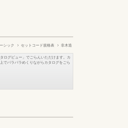
ベーシック
セットコード規格表
非木造
タログビュー」でごらんいただけます。カ
b上でパラパラめくりながらカタログをごら