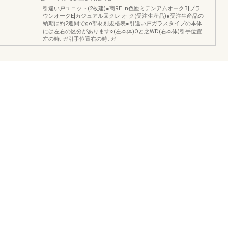
引違い戸ユニット(2枚建)●商RE=n色匝ミテンアムオークB]ブラ
ウンオークE]カジュアル回クレ-オ-ク(受注生産品)●受注生産品の
納期は約2週間でgo部材別規格表●引違い戸ガラスタイプの本体
には左右の区分があります○(左本体)Oと之WD(右本体)引手位置
左の時､ガ引手位置右の時､ガ