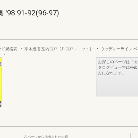
91-92(96-97)
ード規格表
非木造用 室内引戸［片引戸ユニット］
ウッディーライン 
］
お探しのページは「カ
タログビューではwe
んになれます。
右ページから抽出された内容