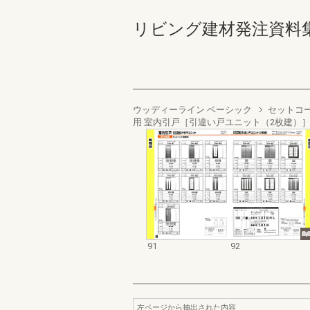
リビング建材発注資料集 '98 
ウッディーライン ベーシック
セットコ
用 室内引戸［引違い戸ユニット（2枚建）
91
92
左ページから抽出された内容