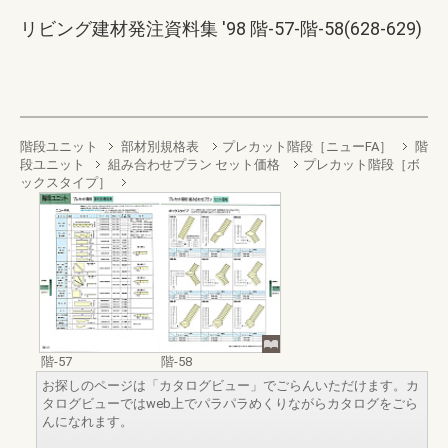
リビング建材発注資料集 '98 階-57-階-58(628-629)
階段ユニット
部材別規格表
プレカット階段［ニューFA］
階
段ユニット
組み合わせプラン セット価格
プレカット階段［ボ
ックスタイプ］
階-57
階-58
お探しのページは「カタログビュー」でごらんいただけます。カ
タログビューではweb上でパラパラめくりながらカタログをごら
んになれます。