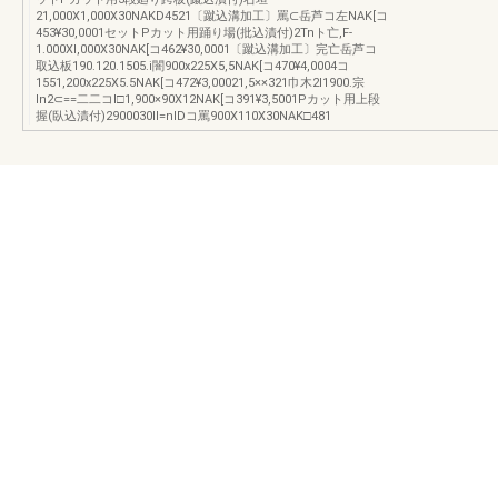
21,000X1,000X30NAKD4521〔蹴込溝加工〕罵⊂岳芦コ左NAK[コ
453¥30,0001セットPカット用踊り場(批込漬付)2Tnト亡,F-
1.000Xl,000X30NAK[コ462¥30,0001〔蹴込溝加工〕完亡岳芦コ
取込板190.120.1505.i闇900x225X5,5NAK[コ470¥4,0004コ
1551,200x225X5.5NAK[コ472¥3,00021,5××321巾木2I1900.宗
ln2⊂==二二コⅠ□1,900×90X12NAK[コ391¥3,5001Pカット用上段
握(臥込漬付)2900030ll=nIDコ罵900X110X30NAK□481