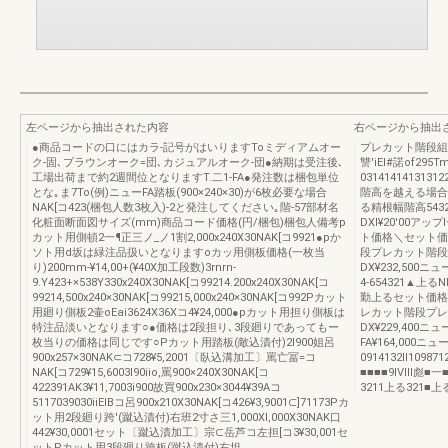
左ページから抽出された内容
右ページから抽出
●商品コードの口にはカラ-記号がはいりますToミディアムオー
プレカット階段組
ク-固､ブラウンオーク=団､カジュアルオーク-団●納期は受注後､
讐'iEl#諾of295T
工場出荷まで約2週間位となりますT.二1-FA●発注数は梱包単位
03141414131312
とな｡ま7To(例)ニューFA踏板(900×240×30)が6枚必要な場合
階高を越える場合各
NAK[コ423(梱包人数3枚入)-2と発注してください｡階-57部材名
る精根幅階高5432
化粧面断面図サイズ(mm)商品コード価格(円/梱包)梱包人備考p
DXl¥20′00アッ
カット用側頓2一¶正三ノ_ノ1割2,000x240X30NAK[コ9921●pか
ト価格＼セット価
ソト用d坂は緑注品扱いとなりますoカッ用側板価格(一枚当
段プレカット階段ニュ
り)200mm-¥14,00+(¥40X加工段数)3rnrn-
DX¥232,500ニュー
9.Y423+×538Y330x240X30NAK[コ99214.200x240X30NAK[コ
4-654321▲上るNB-
99214,500x240×30NAK[コ99215,000x240×30NAK[コ992Pカット
勤上るセット価格
用廻り側板2壷oEai3624X36Xコ4¥24,000●pカット用担り側板は
レカット階段プレカ
特注品淡いとなります○●価格は2段担り､3段廻りであってもー
DX¥229,400ニュ
枚当りの価格は同じです○Pカット用踏板(敵込漬付)2l900姐呂
FA¥164,000ニューF
900x257×30NAK⊂コ728¥5,2001〔臥込溝加工〕罵亡冨=コ
0914132ll10987
NAK[コ729¥15,6003l90iio,罵900×240X30NAK[コ
■■■■9IⅧ彪■一■■
422391AK3¥11,7003i900故買900x230×3044¥39Aコ
3211上る321
5117039030iiElBコ呂900x210X30NAK[コ426¥3,9001⊂]71173Pカ
ット用2段廻り跨'(蹴込漬付)右班2寸さ三1,000Xl,000X30NAK口
442¥30,0001セット〔蹴込漬加工〕宗⊂岳芦コ左担[コ3¥30,001セ
ットPカット用3段廻り跨板(蹴込漬付)右坦