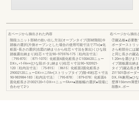
左ページから抽出された内容
右ページから抽出
階段ユニット部材の拾い出し方法(オープンタイプ(部材階段)⑤
⑦蹴込板●必要数
踏板の選択(片側オープンとした場合の使用可能寸法で7To)●化
ボーダーストリッ
粧面･長さの選択(右図の納まりから柱芯々寸法を算出)くひな段
さら桁部分には蹴
踏板露出納まり)柱芯々寸法90--975976-175〔柱内法寸法〕
と同じ長さの蹴込
〔795-870〕〔871-1070〕化粧面6面化粧長さC100Al20ニュー
1.20mを選びま
DX○｡=1-FA××(ひな段ボ-タ｣納まり)柱芯々寸法90--920921-
イプ踏板露出納まり
120〔柱内法寸法〕〔75-815〕〔8615〕化粧面2面化粧長さ
タイプ)蹴込長さ数M:
29002120ニューDX○○ニFA×(ストリップタイプ)階-45柱芯々寸法
Zl1′501⑳ボー
90-983984-183〔柱内法寸法〕〔795-878〕〔879-078〕化粧面6
DX､FA兼用)●
面化粧長さ21002120=1-DX○○ニューFA××●踏板幅の選択●現場に
壁厚156mm薄壁用
合わせて2つ
段数≡…ポー